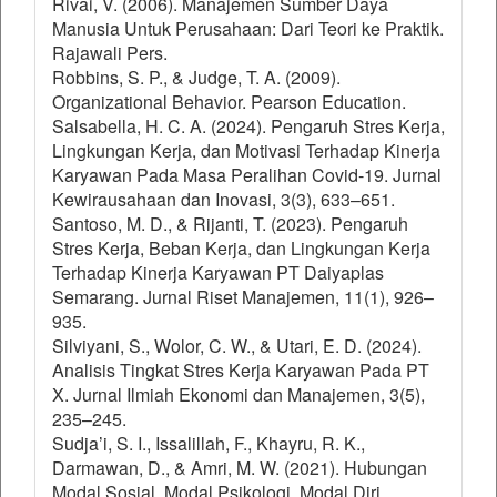
Rivai, V. (2006). Manajemen Sumber Daya
Manusia Untuk Perusahaan: Dari Teori ke Praktik.
Rajawali Pers.
Robbins, S. P., & Judge, T. A. (2009).
Organizational Behavior. Pearson Education.
Salsabella, H. C. A. (2024). Pengaruh Stres Kerja,
Lingkungan Kerja, dan Motivasi Terhadap Kinerja
Karyawan Pada Masa Peralihan Covid-19. Jurnal
Kewirausahaan dan Inovasi, 3(3), 633–651.
Santoso, M. D., & Rijanti, T. (2023). Pengaruh
Stres Kerja, Beban Kerja, dan Lingkungan Kerja
Terhadap Kinerja Karyawan PT Daiyaplas
Semarang. Jurnal Riset Manajemen, 11(1), 926–
935.
Silviyani, S., Wolor, C. W., & Utari, E. D. (2024).
Analisis Tingkat Stres Kerja Karyawan Pada PT
X. Jurnal Ilmiah Ekonomi dan Manajemen, 3(5),
235–245.
Sudja’i, S. I., Issalillah, F., Khayru, R. K.,
Darmawan, D., & Amri, M. W. (2021). Hubungan
Modal Sosial, Modal Psikologi, Modal Diri