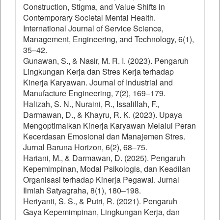
Construction, Stigma, and Value Shifts in
Contemporary Societal Mental Health.
International Journal of Service Science,
Management, Engineering, and Technology, 6(1),
35–42.
Gunawan, S., & Nasir, M. R. I. (2023). Pengaruh
Lingkungan Kerja dan Stres Kerja terhadap
Kinerja Karyawan. Journal of Industrial and
Manufacture Engineering, 7(2), 169–179.
Halizah, S. N., Nuraini, R., Issalillah, F.,
Darmawan, D., & Khayru, R. K. (2023). Upaya
Mengoptimalkan Kinerja Karyawan Melalui Peran
Kecerdasan Emosional dan Manajemen Stres.
Jurnal Baruna Horizon, 6(2), 68–75.
Hariani, M., & Darmawan, D. (2025). Pengaruh
Kepemimpinan, Modal Psikologis, dan Keadilan
Organisasi terhadap Kinerja Pegawai. Jurnal
Ilmiah Satyagraha, 8(1), 180–198.
Heriyanti, S. S., & Putri, R. (2021). Pengaruh
Gaya Kepemimpinan, Lingkungan Kerja, dan