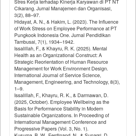
Stres Kerja terhadap Kinerja Karyawan di PT NT
Cikarang. Jurnal Manajemen dan Organisasi,
3(2), 88–97.
Hidayat, A. N., & Hakim, L. (2023). The Influence
of Work Stress on Employee Performance at PT
Pungkook Indonesia One. Jurnal Pendidikan
Tambusai, 7(1), 1934–1942.
Issalillah, F., & Khayru, R. K. (2025). Mental
Health as an Organizational Construct: A
Strategic Reorientation of Human Resource
Management for Work Environment Design.
International Journal of Service Science,
Management, Engineering, and Technology, 8(3),
1–9.
Issalillah, F., Khayru, R. K., & Darmawan, D.
(2025, October). Employee Wellbeing as the
Basis for Performance Stability in Modern
Sustainable Organizations. In Proceeding of
International Management Conference and
Progressive Papers (Vol. 3, No. 1).
Kusuma, B. W., Ferdinand, N., & Sunarsi, D.