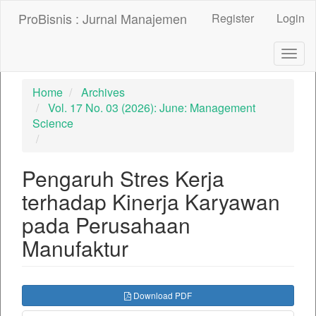
##plugins.themes.bootstrap3.accessible_menu.label##
ProBisnis : Jurnal Manajemen
Register
Login
##plugins.themes.bootstrap3.accessible_menu.main_nav
##plugins.themes.bootstrap3.accessible_menu.main_con
##plugins.themes.bootstrap3.accessible_menu.sidebar##
Togg
navig
Home
Archives
Vol. 17 No. 03 (2026): June: Management
Science
Pengaruh Stres Kerja
terhadap Kinerja Karyawan
pada Perusahaan
Manufaktur
##plugins.themes.bootstrap3.ar
Download PDF