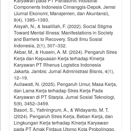
Karyawan pada PT Panasonic Industrial
Components Indonesia Cimanggis-Depok. Jemsi
(Jurnal Ekonomi, Manajemen, dan Akuntansi),
9(4), 1385–1393.
Aisyah, N., & Issalillah, F. (2022). Social Stigma
Toward Mental Illness: Manifestations in Society
and Barriers to Recovery. Studi Ilmu Sosial
Indonesia, 2(1), 307–332.
Akbar, M., & Husein, A. M. (2024). Pengaruh Stres
Kerja dan Kepuasan Kerja terhadap Kinerja
Karyawan PT Rhenus Logistics Indonesia
Jakarta. Jambis: Jurnal Administrasi Bisnis, 4(1),
12–19.
Auliawati, N. (2025). Pengaruh Umur, Masa Kerja,
dan Lama Kerja terhadap Stres Kerja Pada
Karyawan di PT Starpia. Jurnal Sosial Teknologi,
5(9), 3452–3459.
Basori, S., Yatiningrum, A., & Widayanto, M. T.
(2024). Pengaruh Stres Kerja, Beban Kerja, dan
Lingkungan Kerja terhadap Kinerja Karyawan
pada PT Amak Firdaus Utomo Kota Probolinggo.