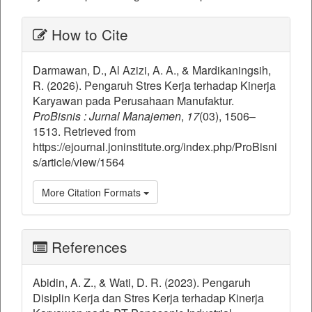
##plugins.themes.bootstrap3.ar
How to Cite
Darmawan, D., Al Azizi, A. A., & Mardikaningsih,
R. (2026). Pengaruh Stres Kerja terhadap Kinerja
Karyawan pada Perusahaan Manufaktur.
ProBisnis : Jurnal Manajemen
,
17
(03), 1506–
1513. Retrieved from
https://ejournal.joninstitute.org/index.php/ProBisni
s/article/view/1564
More Citation Formats
References
Abidin, A. Z., & Wati, D. R. (2023). Pengaruh
Disiplin Kerja dan Stres Kerja terhadap Kinerja