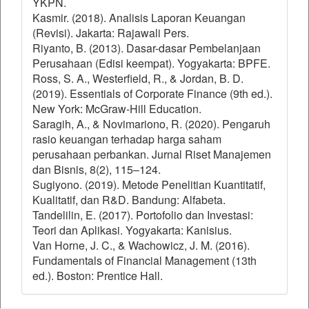
YKPN.
Kasmir. (2018). Analisis Laporan Keuangan
(Revisi). Jakarta: Rajawali Pers.
Riyanto, B. (2013). Dasar-dasar Pembelanjaan
Perusahaan (Edisi keempat). Yogyakarta: BPFE.
Ross, S. A., Westerfield, R., & Jordan, B. D.
(2019). Essentials of Corporate Finance (9th ed.).
New York: McGraw-Hill Education.
Saragih, A., & Novimariono, R. (2020). Pengaruh
rasio keuangan terhadap harga saham
perusahaan perbankan. Jurnal Riset Manajemen
dan Bisnis, 8(2), 115–124.
Sugiyono. (2019). Metode Penelitian Kuantitatif,
Kualitatif, dan R&D. Bandung: Alfabeta.
Tandelilin, E. (2017). Portofolio dan Investasi:
Teori dan Aplikasi. Yogyakarta: Kanisius.
Van Horne, J. C., & Wachowicz, J. M. (2016).
Fundamentals of Financial Management (13th
ed.). Boston: Prentice Hall.