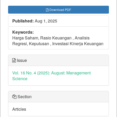
##plugins.themes.bootstrap3.ar
Download PDF
Published:
Aug 1, 2025
Keywords:
Harga Saham, Rasio Keuangan , Analisis
Regresi, Keputusan , Investasi Kinerja Keuangan
Issue
Vol. 16 No. 4 (2025): August: Management
Science
Section
Articles