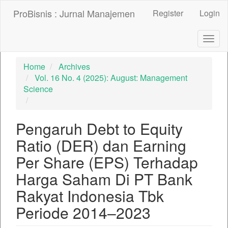
##plugins.themes.bootstrap3.accessible_menu.label##
ProBisnis : Jurnal Manajemen
Register
Login
##plugins.themes.bootstrap3.accessible_menu.main_nav
##plugins.themes.bootstrap3.accessible_menu.main_con
##plugins.themes.bootstrap3.accessible_menu.sidebar##
Togg
navig
Home
Archives
Vol. 16 No. 4 (2025): August: Management
Science
Pengaruh Debt to Equity
Ratio (DER) dan Earning
Per Share (EPS) Terhadap
Harga Saham Di PT Bank
Rakyat Indonesia Tbk
Periode 2014–2023