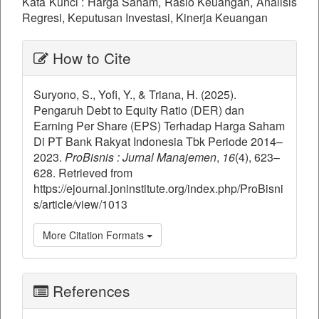
Kata Kunci : Harga Saham, Rasio Keuangan, Analisis
Regresi, Keputusan Investasi, Kinerja Keuangan
##plugins.themes.bootstrap3.ar
How to Cite
Suryono, S., Yofi, Y., & Triana, H. (2025).
Pengaruh Debt to Equity Ratio (DER) dan
Earning Per Share (EPS) Terhadap Harga Saham
Di PT Bank Rakyat Indonesia Tbk Periode 2014–
2023.
ProBisnis : Jurnal Manajemen
,
16
(4), 623–
628. Retrieved from
https://ejournal.joninstitute.org/index.php/ProBisni
s/article/view/1013
More Citation Formats
References