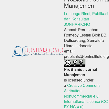
Manajemen
Lembaga Riset, Publikasi
dan Konsultan
JONHARIONO
Alamat: Perumahan
Romeby Lestari Blok BB,
Deliserdang, Sumatera
Utara, Indonesia
email :
probisnis@joninstitute.org
ProBisnis : Jurnal
Manajemen
is licensed under
a
Creative Commons
Attribution-
NonCommercial 4.0
International License (CC
BY-NC 4.0)