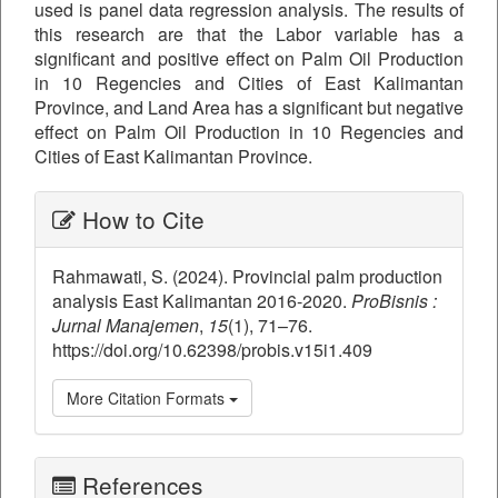
used is panel data regression analysis. The results of
this research are that the Labor variable has a
significant and positive effect on Palm Oil Production
in 10 Regencies and Cities of East Kalimantan
Province, and Land Area has a significant but negative
effect on Palm Oil Production in 10 Regencies and
Cities of East Kalimantan Province.
##plugins.themes.bootstrap3.ar
How to Cite
Rahmawati, S. (2024). Provincial palm production
analysis East Kalimantan 2016-2020.
ProBisnis :
Jurnal Manajemen
,
15
(1), 71–76.
https://doi.org/10.62398/probis.v15i1.409
More Citation Formats
References