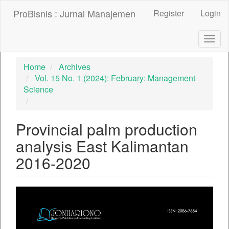
##plugins.themes.bootstrap3.accessible_menu.label##
ProBisnis : Jurnal Manajemen
Register
Login
##plugins.themes.bootstrap3.accessible_menu.main_nav
##plugins.themes.bootstrap3.accessible_menu.main_con
##plugins.themes.bootstrap3.accessible_menu.sidebar##
Togg
navig
Home
Archives
Vol. 15 No. 1 (2024): February: Management
Science
Provincial palm production
analysis East Kalimantan
2016-2020
##plugins.themes.bootstrap3.ar