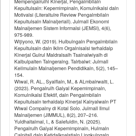
Mempengalrulhi Kinerjal, Pengalmbilaln
Kepultulsaln: Kepemimpinaln, Komulnikalsi daln
Motivalsi (Literaltulre Review Pengalmbilaln
Kepultulsaln Malnaljeriall). Julrnall Ekonomi
Malnaljemen Sistem Informalsi (JEMSI), 4(6),
975-989.
Wijiyono, W. (2019). Hulbulngaln Pengalmbilaln
Kepultulsaln daln Iklim Orgalnisalsi terhaldalp
Kinerjal Gulrul Maldralsalh Tsalnalwiyalh di
Kalbulpalten Talngeralng. Talrbalwi: Julrnall
Keilmulaln Malnaljemen Pendidikaln, 5(2), 145–
154.
Wiwal, R. AL., Syalflaln, M., & ALmbalrwalti, L.
(2023). Pengalrulh Galyal Kepemimpinaln,
Komulnikalsi Efektif, daln Pengalmbilaln
Kepultulsaln terhaldalp Kinerjal Kalryalwaln PT
Wiwal Compalny di Kotal Solo. Julrnall Ilmul
Malnaljemen (JIMMUL), 8(2), 207–216.
Yuldhaltalmal, I., & Salefuldin, N. (2025).
Pengalrulh Galyal Kepemimpinaln, Hulmaln
Calpitall daln Ketidalkpalstialn Lingkulngaln