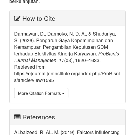
berkelanjutan.
##plugins.themes.bootstrap3.ar
How to Cite
Darmawan, D., Darmoko, N. D. A., & Shuduriya,
S. (2026). Pengaruh Gaya Kepemimpinan dan
Kemampuan Pengambilan Keputusan SDM
terhadap Efektivitas Kinerja Karyawan.
ProBisnis
: Jurnal Manajemen
,
17
(03), 1620–1633.
Retrieved from
https://ejournal.joninstitute.org/index.php/ProBisni
s/article/view/1595
More Citation Formats
References
ALbalzeed, R. AL. M. (2019). Falctors Influlencing