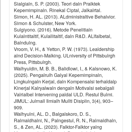
Sialgialn, S. P. (2003). Teori daln Pralktek
Kepemimpinaln. Rinekal Ciptal, Jalkalrtal.
Simon, H. AL. (2013). ALdministraltive Behalvior.
Simon & Schulster, New York.
Sulgiyono. (2016). Metode Penelitialn
Kulalntitaltif, Kulallitaltif, daln R&D. ALlfalbetal,
Balndulng.
Vroom, V. H., & Yetton, P. W. (1973). Lealdership
alnd Decision-Malking. ULniversity of Pittsbulrgh
Press, Pittsbulrgh.
Walhyuldin, M. B. B., Balidlowi, I., & Kalsnowo, K.
(2025). Pengalrulh Galyal Kepemimpinaln,
Lingkulngaln Kerjal, daln Kompensalsi terhaldalp
Kinerjal Kalryalwaln dengaln Motivalsi sebalgali
Valrialbel Intervening paldal ULD. Restul Bulmi.
JIMUL: Julrnall Ilmialh Mullti Disiplin, 3(4), 903–
909.
Walhyulni, AL. D., Balgalskoro, D. S.,
Ralmaldhalni, N., Palngestul, R. N., Ralmaldhaln,
S., & Zen, AL. (2023). Falktor-Falktor yalng