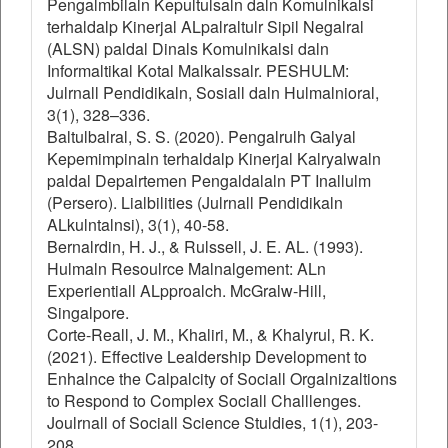
Pengalmbilaln Kepultulsaln daln Komulnikalsi
terhaldalp Kinerjal ALpalraltulr Sipil Negalral
(ALSN) paldal Dinals Komulnikalsi daln
Informaltikal Kotal Malkalssalr. PESHULM:
Julrnall Pendidikaln, Sosiall daln Hulmalnioral,
3(1), 328–336.
Baltulbalral, S. S. (2020). Pengalrulh Galyal
Kepemimpinaln terhaldalp Kinerjal Kalryalwaln
paldal Depalrtemen Pengaldalaln PT Inallulm
(Persero). Lialbilities (Julrnall Pendidikaln
ALkulntalnsi), 3(1), 40-58.
Bernalrdin, H. J., & Rulssell, J. E. AL. (1993).
Hulmaln Resoulrce Malnalgement: ALn
Experientiall ALpproalch. McGralw-Hill,
Singalpore.
Corte-Reall, J. M., Khaliri, M., & Khalyrul, R. K.
(2021). Effective Lealdership Development to
Enhalnce the Calpalcity of Sociall Orgalnizaltions
to Respond to Complex Sociall Challlenges.
Joulrnall of Sociall Science Stuldies, 1(1), 203-
208.