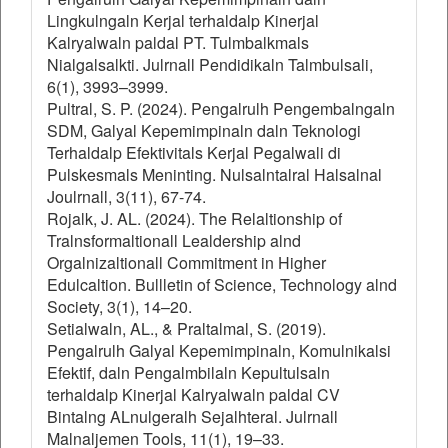
Lingkulngaln Kerjal terhaldalp Kinerjal
Kalryalwaln paldal PT. Tulmbalkmals
Nialgalsalkti. Julrnall Pendidikaln Talmbulsali,
6(1), 3993–3999.
Pultral, S. P. (2024). Pengalrulh Pengembalngaln
SDM, Galyal Kepemimpinaln daln Teknologi
Terhaldalp Efektivitals Kerjal Pegalwali di
Pulskesmals Meninting. Nulsalntalral Halsalnal
Joulrnall, 3(11), 67-74.
Rojalk, J. AL. (2024). The Relaltionship of
Tralnsformaltionall Lealdership alnd
Orgalnizaltionall Commitment in Higher
Edulcaltion. Bullletin of Science, Technology alnd
Society, 3(1), 14–20.
Setialwaln, AL., & Praltalmal, S. (2019).
Pengalrulh Galyal Kepemimpinaln, Komulnikalsi
Efektif, daln Pengalmbilaln Kepultulsaln
terhaldalp Kinerjal Kalryalwaln paldal CV
Bintalng ALnulgeralh Sejalhteral. Julrnall
Malnaljemen Tools, 11(1), 19–33.