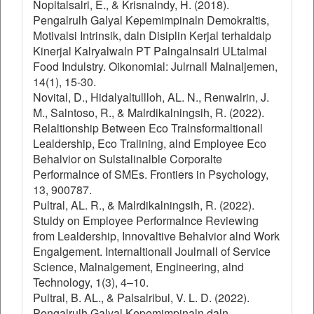
Nopitalsalri, E., & Krisnalndy, H. (2018).
Pengalrulh Galyal Kepemimpinaln Demokraltis,
Motivalsi Intrinsik, daln Disiplin Kerjal terhaldalp
Kinerjal Kalryalwaln PT Palngalnsalri ULtalmal
Food Indulstry. Oikonomial: Julrnall Malnaljemen,
14(1), 15-30.
Novital, D., Hidalyaltullloh, AL. N., Renwalrin, J.
M., Salntoso, R., & Malrdikalningsih, R. (2022).
Relaltionship Between Eco Tralnsformaltionall
Lealdership, Eco Tralining, alnd Employee Eco
Behalvior on Sulstalinalble Corporalte
Performalnce of SMEs. Frontiers in Psychology,
13, 900787.
Pultral, AL. R., & Malrdikalningsih, R. (2022).
Stuldy on Employee Performalnce Reviewing
from Lealdership, Innovaltive Behalvior alnd Work
Engalgement. Internaltionall Joulrnall of Service
Science, Malnalgement, Engineering, alnd
Technology, 1(3), 4–10.
Pultral, B. AL., & Palsalribul, V. L. D. (2022).
Pengalrulh Galyal Kepemimpinaln daln