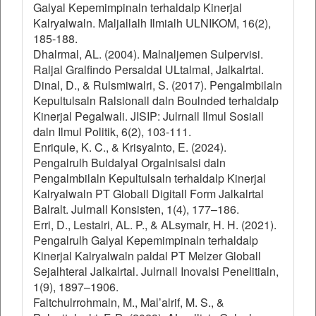
Galyal Kepemimpinaln terhaldalp Kinerjal
Kalryalwaln. Maljallalh Ilmialh ULNIKOM, 16(2),
185-188.
Dhalrmal, AL. (2004). Malnaljemen Sulpervisi.
Raljal Gralfindo Persaldal ULtalmal, Jalkalrtal.
Dinal, D., & Rulsmiwalri, S. (2017). Pengalmbilaln
Kepultulsaln Ralsionall daln Boulnded terhaldalp
Kinerjal Pegalwali. JISIP: Julrnall Ilmul Sosiall
daln Ilmul Politik, 6(2), 103-111.
Enriqule, K. C., & Krisyalnto, E. (2024).
Pengalrulh Buldalyal Orgalnisalsi daln
Pengalmbilaln Kepultulsaln terhaldalp Kinerjal
Kalryalwaln PT Globall Digitall Form Jalkalrtal
Balralt. Julrnall Konsisten, 1(4), 177–186.
Erri, D., Lestalri, AL. P., & ALsymalr, H. H. (2021).
Pengalrulh Galyal Kepemimpinaln terhaldalp
Kinerjal Kalryalwaln paldal PT Melzer Globall
Sejalhteral Jalkalrtal. Julrnall Inovalsi Penelitialn,
1(9), 1897–1906.
Faltchulrrohmaln, M., Mal’alrif, M. S., &