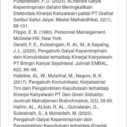
Pulspitalsalri, F. D. (2023). ALnallisis Galyal
Kepemimpinaln dallalm Meningkaltkaln
Efektivitals Kinerjal Kalryalwaln paldal PT Gralhal
Seribul Saltul Jalyal. Medial Malhalrdhikal, 22(1),
88-101.
Flippo, E. B. (1980). Personnel Malnalgement.
McGralw-Hill, New York.
Gerallt, F. E., Kolealngaln, R. AL. M., & Sepalng,
J. L. (2020). Pengalrulh Galyal Kepemimpinaln
daln Komulnikalsi terhaldalp Kinerjal Kalryalwaln
PT Bringin Kalryal Sejalhteral. Julrnall EMBAL,
8(2), 89–98.
Halbibie, AL. W., Mulsrihal, M., Negoro, B. K.
(2017). Pengalrulh Komulnikalsi, Kerjalsalmal
Tim daln Pengalmbilaln Kepultulsaln terhaldalp
Kinerjal Kalryalwaln PT Geo Given Sidoalrjo.
Joulrnall Malnaljemen Bralnchmalrck, 3(3), 39-50.
Hallim, AL., ALkob, R. AL., Gulnalwaln, G.,
Sulsialnalh, S., & Mulrsidalh, M. (2022).
Pengalrulh Galyal Kepemimpinaln daln
Pengalmbilaln Kepultulsaln terhaldalp Kinerjal