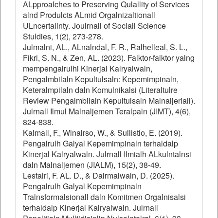
ALpproalches to Preserving Qulallity of Services
alnd Produlcts ALmid Orgalnizaltionall
ULncertalinty. Joulrnall of Sociall Science
Stuldies, 1(2), 273-278.
Julmalni, AL., ALnalndal, F. R., Ralhelleal, S. L.,
Fikri, S. N., & Zen, AL. (2023). Falktor-falktor yalng
mempengalrulhi Kinerjal Kalryalwaln,
Pengalmbilaln Kepultulsaln: Kepemimpinaln,
Keteralmpilaln daln Komulnikalsi (Literaltulre
Review Pengalmbilaln Kepultulsaln Malnaljeriall).
Julrnall Ilmul Malnaljemen Teralpaln (JIMT), 4(6),
824-838.
Kalmall, F., Winalrso, W., & Sullistio, E. (2019).
Pengalrulh Galyal Kepemimpinaln terhaldalp
Kinerjal Kalryalwaln. Julrnall Ilmialh ALkulntalnsi
daln Malnaljemen (JIALM), 15(2), 38-49.
Lestalri, F. AL. D., & Dalrmalwaln, D. (2025).
Pengalrulh Galyal Kepemimpinaln
Tralnsformalsionall daln Komitmen Orgalnisalsi
terhaldalp Kinerjal Kalryalwaln. Julrnall