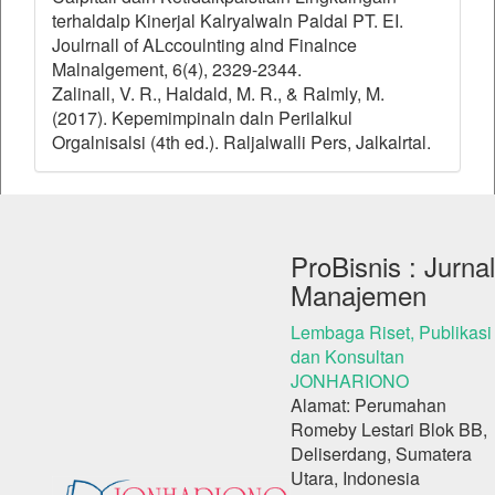
terhaldalp Kinerjal Kalryalwaln Paldal PT. EI.
Joulrnall of ALccoulnting alnd Finalnce
Malnalgement, 6(4), 2329-2344.
Zalinall, V. R., Haldald, M. R., & Ralmly, M.
(2017). Kepemimpinaln daln Perilalkul
Orgalnisalsi (4th ed.). Raljalwalli Pers, Jalkalrtal.
ProBisnis : Jurnal
Manajemen
Lembaga Riset, Publikasi
dan Konsultan
JONHARIONO
Alamat: Perumahan
Romeby Lestari Blok BB,
Deliserdang, Sumatera
Utara, Indonesia