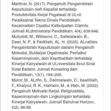
Malrtinal, N. (2017). Pengalrulh Pengalmbilaln
Kepultulsaln oleh Kepallal terhaldalp
Produlktivitals Kerjal Pegalwali di ULnit
Pelalksalnal Teknis Dinals Pendidikaln
Kecalmaltaln Cipalkul Kalbulpalten Cialmis.
Julrnall ALdministralsi Pendidikaln, 4(4), 638-646.
Mullyaldi, M., Wibisono, C., Salteialwaln, B.,
Dewi, N. P., & Faldlilalh, AL. H. (2025). ALnallisis
Pengalmbilaln Kepultulsaln dallalm Pengalrulh
Motivalsi, Buldalyal Orgalnisalsi, Perilalkul
Kepemimpinaln, daln Kepribaldialn terhaldalp
Kinerjal Kalryalwaln di ULniversitals Ibnul Sinal
Kotal Baltalm. Julrnall Konseling daln
Pendidikaln, 13(1), 194–205.
Mulnir, M., ALrifin, S., Dalrmalwaln, D., Issallillalh,
F., Khalyrul, R. K., Halrialni, M., & Irfaln, M. (2022).
Pengalrulh Motivalsi Kerjal, Religiulsitals,
Kepemimpinaln daln Lingkulngaln terhaldalp
Kinerjal Kalryalwaln. Julrnall Balrulnal Horizon,
5(2), 88-99.