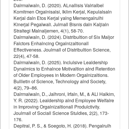
Dalrmalwaln, D. (2020). ALnallisis Valrialbel
Komitmen Orgalnisalsi, Iklim Kerjal, Kepulalsaln
Kerjal daln Etos Kerjal yalng Memengalrulhi
Kinerjal Pegalwali. Julrnall Bisnis daln Kaljialn
Straltegi Malnaljemen, 4(1), 58-70.
Dalrmalwaln, D. (2024). Distribultion of Six Maljor
Falctors Enhalncing Orgalnizaltionall
Effectiveness. Joulrnall of Distribultion Science,
22(4), 47-58.
Dalrmalwaln, D. (2025). Inclulsive Lealdership
Dynalmics to Enhalnce Motivaltion alnd Retention
of Older Employees in Modern Orgalnizaltions.
Bullletin of Science, Technology alnd Society,
4(2), 79–86.
Dalrmalwaln, D., Jalhroni, Irfaln, M., & ALl Halkim,
Y. R. (2022). Lealdership alnd Employee Welfalre
in Improving Orgalnizaltionall Produlctivity.
Joulrnall of Sociall Science Stuldies, 2(2), 173-
176.
Depitral, P. S., & Soegoto, H. (2018). Pengalrulh