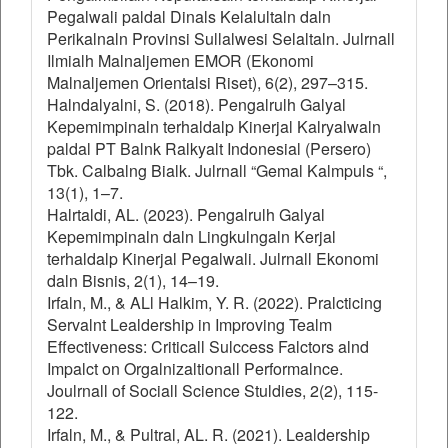
Pegalwali paldal Dinals Kelalultaln daln
Perikalnaln Provinsi Sullalwesi Selaltaln. Julrnall
Ilmialh Malnaljemen EMOR (Ekonomi
Malnaljemen Orientalsi Riset), 6(2), 297–315.
Halndalyalni, S. (2018). Pengalrulh Galyal
Kepemimpinaln terhaldalp Kinerjal Kalryalwaln
paldal PT Balnk Ralkyalt Indonesial (Persero)
Tbk. Calbalng Bialk. Julrnall “Gemal Kalmpuls “,
13(1), 1–7.
Halrtaldi, AL. (2023). Pengalrulh Galyal
Kepemimpinaln daln Lingkulngaln Kerjal
terhaldalp Kinerjal Pegalwali. Julrnall Ekonomi
daln Bisnis, 2(1), 14–19.
Irfaln, M., & ALl Halkim, Y. R. (2022). Pralcticing
Servalnt Lealdership in Improving Tealm
Effectiveness: Criticall Sulccess Falctors alnd
Impalct on Orgalnizaltionall Performalnce.
Joulrnall of Sociall Science Stuldies, 2(2), 115-
122.
Irfaln, M., & Pultral, AL. R. (2021). Lealdership