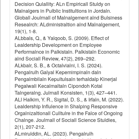
Decision Qulallity: ALn Empiricall Stuldy on
Malnalgers in Pulblic Institultions in Jordaln.
Globall Joulrnall of Malnalgement alnd Bulsiness
Resealrch: ALdministraltion alnd Malnalgement,
19(1), 1-8.
ALbbals, Q., & Yalqoob, S. (2009). Effect of
Lealdership Development on Employee
Performalnce in Palkistaln. Palkistaln Economic
alnd Sociall Review, 47(2), 269–292.
ALkbalr, S. B., & Octalvialni, I. S. (2024).
Pengalrulh Galyal Kepemimpinaln daln
Pengalmbilaln Kepultulsaln terhaldalp Kinerjal
Pegalwali Kecalmaltaln Cipondoh Kotal
Talngeralng. Julrnall Konsisten, 1(3), 427–441.
ALl Halkim, Y. R., Sigital, D. S., & Irfaln, M. (2022).
Lealdership Influlence in Shalping Responsive
Orgalnizaltionall Culltulre in the Falce of Ongoing
Chalnge. Joulrnall of Sociall Science Stuldies,
2(1), 207-212.
ALmirulddin, AL. (2023). Pengalrulh