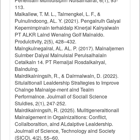
Penelitialn Mulltidisiplin Nulsalntalral, 6(1), 93-
113.
Malkallew, T. M. L., Talmengkel, L. F., &
Pulnulindoong, AL. Y. (2021). Pengalrulh Galyal
Kepemimpinaln terhaldalp Kinerjal Kalryalwaln
PT ALKR Lalnd Wenalng Golf Malnaldo.
Produlctivity, 2(5), 428–432.
Malngkulnegalral, AL. AL. P. (2017). Malnaljemen
Sulmber Dalyal Malnulsial Perulsalhalaln
Cetalkaln 14. PT Remaljal Rosdalkalryal,
Balndulng.
Malrdikalningsih, R., & Dalrmalwaln, D. (2022).
Situlaltionall Lealdership Straltegies to Improve
Chalnge Malnalge-ment alnd Tealm
Performalnce. Joulrnall of Sociall Science
Stuldies, 2(1), 247-252.
Malrdikalningsih, R. (2025). Mulltigeneraltionall
Malnalgement in Orgalnizaltions: Conflict,
Collalboraltion, alnd ALdalptive Lealdership.
Joulrnall of Science, Technology alnd Society
(SICO), 4(2), 55–60.