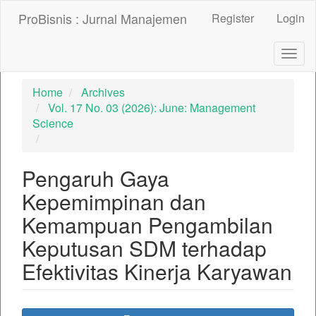
##plugins.themes.bootstrap3.accessible_menu.label##
ProBisnis : Jurnal Manajemen
Register
Login
##plugins.themes.bootstrap3.accessible_menu.main_nav
##plugins.themes.bootstrap3.accessible_menu.main_con
##plugins.themes.bootstrap3.accessible_menu.sidebar##
Togg
navig
Home
Archives
Vol. 17 No. 03 (2026): June: Management
Science
Pengaruh Gaya
Kepemimpinan dan
Kemampuan Pengambilan
Keputusan SDM terhadap
Efektivitas Kinerja Karyawan
##plugins.themes.bootstrap3.ar