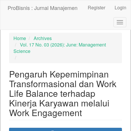
##plugins.themes.bootstrap3.accessible_menu.label##
ProBisnis : Jurnal Manajemen
Register
Login
##plugins.themes.bootstrap3.accessible_menu.main_nav
##plugins.themes.bootstrap3.accessible_menu.main_con
##plugins.themes.bootstrap3.accessible_menu.sidebar##
Togg
navig
Home
Archives
Vol. 17 No. 03 (2026): June: Management
Science
Pengaruh Kepemimpinan
Transformasional dan Work
Life Balance terhadap
Kinerja Karyawan melalui
Work Engagement
##plugins.themes.bootstrap3.ar