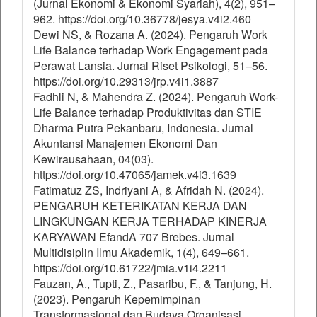
(Jurnal Ekonomi & Ekonomi Syariah), 4(2), 951–
962. https://doi.org/10.36778/jesya.v4i2.460
Dewi NS, & Rozana A. (2024). Pengaruh Work
Life Balance terhadap Work Engagement pada
Perawat Lansia. Jurnal Riset Psikologi, 51–56.
https://doi.org/10.29313/jrp.v4i1.3887
Fadhli N, & Mahendra Z. (2024). Pengaruh Work-
Life Balance terhadap Produktivitas dan STIE
Dharma Putra Pekanbaru, Indonesia. Jurnal
Akuntansi Manajemen Ekonomi Dan
Kewirausahaan, 04(03).
https://doi.org/10.47065/jamek.v4i3.1639
Fatimatuz ZS, Indriyani A, & Afridah N. (2024).
PENGARUH KETERIKATAN KERJA DAN
LINGKUNGAN KERJA TERHADAP KINERJA
KARYAWAN EfandA 707 Brebes. Jurnal
Multidisiplin Ilmu Akademik, 1(4), 649–661.
https://doi.org/10.61722/jmia.v1i4.2211
Fauzan, A., Tupti, Z., Pasaribu, F., & Tanjung, H.
(2023). Pengaruh Kepemimpinan
Transformasional dan Budaya Organisasi