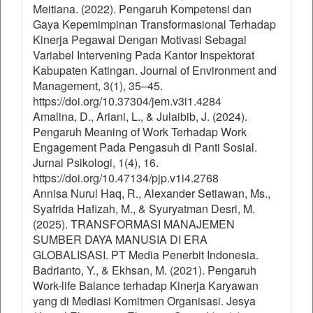
Meitiana. (2022). Pengaruh Kompetensi dan
Gaya Kepemimpinan Transformasional Terhadap
Kinerja Pegawai Dengan Motivasi Sebagai
Variabel Intervening Pada Kantor Inspektorat
Kabupaten Katingan. Journal of Environment and
Management, 3(1), 35–45.
https://doi.org/10.37304/jem.v3i1.4284
Amalina, D., Ariani, L., & Julaibib, J. (2024).
Pengaruh Meaning of Work Terhadap Work
Engagement Pada Pengasuh di Panti Sosial.
Jurnal Psikologi, 1(4), 16.
https://doi.org/10.47134/pjp.v1i4.2768
Annisa Nurul Haq, R., Alexander Setiawan, Ms.,
Syafrida Hafizah, M., & Syuryatman Desri, M.
(2025). TRANSFORMASI MANAJEMEN
SUMBER DAYA MANUSIA DI ERA
GLOBALISASI. PT Media Penerbit Indonesia.
Badrianto, Y., & Ekhsan, M. (2021). Pengaruh
Work-life Balance terhadap Kinerja Karyawan
yang di Mediasi Komitmen Organisasi. Jesya