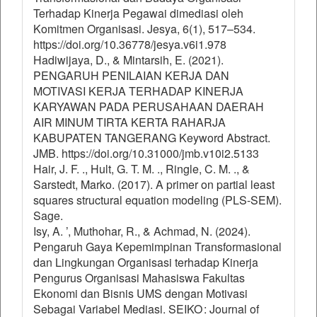
Terhadap Kinerja Pegawai dimediasi oleh
Komitmen Organisasi. Jesya, 6(1), 517–534.
https://doi.org/10.36778/jesya.v6i1.978
Hadiwijaya, D., & Mintarsih, E. (2021).
PENGARUH PENILAIAN KERJA DAN
MOTIVASI KERJA TERHADAP KINERJA
KARYAWAN PADA PERUSAHAAN DAERAH
AIR MINUM TIRTA KERTA RAHARJA
KABUPATEN TANGERANG Keyword Abstract.
JMB. https://doi.org/10.31000/jmb.v10i2.5133
Hair, J. F. ., Hult, G. T. M. ., Ringle, C. M. ., &
Sarstedt, Marko. (2017). A primer on partial least
squares structural equation modeling (PLS-SEM).
Sage.
Isy, A. ’, Muthohar, R., & Achmad, N. (2024).
Pengaruh Gaya Kepemimpinan Transformasional
dan Lingkungan Organisasi terhadap Kinerja
Pengurus Organisasi Mahasiswa Fakultas
Ekonomi dan Bisnis UMS dengan Motivasi
Sebagai Variabel Mediasi. SEIKO : Journal of