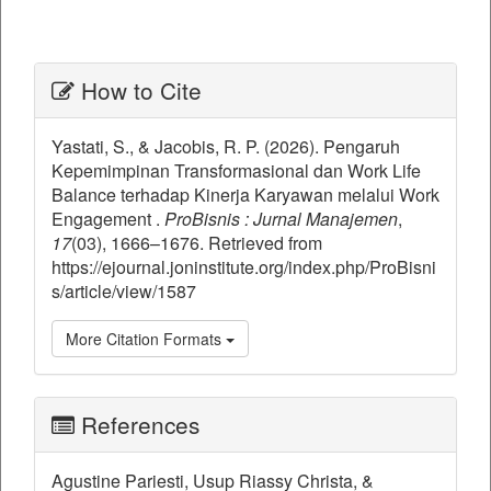
##plugins.themes.bootstrap3.ar
How to Cite
Yastati, S., & Jacobis, R. P. (2026). Pengaruh
Kepemimpinan Transformasional dan Work Life
Balance terhadap Kinerja Karyawan melalui Work
Engagement .
ProBisnis : Jurnal Manajemen
,
17
(03), 1666–1676. Retrieved from
https://ejournal.joninstitute.org/index.php/ProBisni
s/article/view/1587
More Citation Formats
References
Agustine Pariesti, Usup Riassy Christa, &