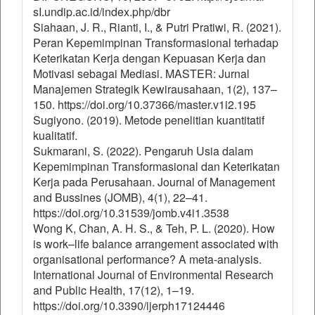
sI.undip.ac.id/index.php/dbr
Siahaan, J. R., Rianti, I., & Putri Pratiwi, R. (2021).
Peran Kepemimpinan Transformasional terhadap
Keterikatan Kerja dengan Kepuasan Kerja dan
Motivasi sebagai Mediasi. MASTER: Jurnal
Manajemen Strategik Kewirausahaan, 1(2), 137–
150. https://doi.org/10.37366/master.v1i2.195
Sugiyono. (2019). Metode penelitian kuantitatif
kualitatif.
Sukmarani, S. (2022). Pengaruh Usia dalam
Kepemimpinan Transformasional dan Keterikatan
Kerja pada Perusahaan. Journal of Management
and Bussines (JOMB), 4(1), 22–41.
https://doi.org/10.31539/jomb.v4i1.3538
Wong K, Chan, A. H. S., & Teh, P. L. (2020). How
is work–life balance arrangement associated with
organisational performance? A meta-analysis.
International Journal of Environmental Research
and Public Health, 17(12), 1–19.
https://doi.org/10.3390/ijerph17124446