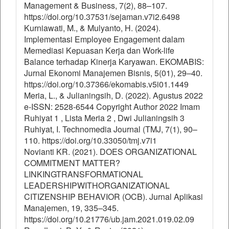
Management & Business, 7(2), 88–107.
https://doi.org/10.37531/sejaman.v7i2.6498
Kurniawati, M., & Mulyanto, H. (2024).
Implementasi Employee Engagement dalam
Memediasi Kepuasan Kerja dan Work-life
Balance terhadap Kinerja Karyawan. EKOMABIS:
Jurnal Ekonomi Manajemen Bisnis, 5(01), 29–40.
https://doi.org/10.37366/ekomabis.v5i01.1449
Meria, L., & Julianingsih, D. (2022). Agustus 2022
e-ISSN: 2528-6544 Copyright Author 2022 Imam
Ruhiyat 1 , Lista Meria 2 , Dwi Julianingsih 3
Ruhiyat, I. Technomedia Journal (TMJ, 7(1), 90–
110. https://doi.org/10.33050/tmj.v7i1
Novianti KR. (2021). DOES ORGANIZATIONAL
COMMITMENT MATTER?
LINKINGTRANSFORMATIONAL
LEADERSHIPWITHORGANIZATIONAL
CITIZENSHIP BEHAVIOR (OCB). Jurnal Aplikasi
Manajemen, 19, 335–345.
https://doi.org/10.21776/ub.jam.2021.019.02.09