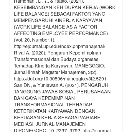
Ramdhani, D. Y., & Rasto. (2021).
KESEIMBANGAN KEHIDUPAN KERJA (WORK
LIFE BALANCE) SEBAGAI FAKTOR YANG
MEMPENGARUHI KINERJA KARYAWAN
(WORK LIFE BALANCE AS A FACTOR
AFFECTING EMPLOYEE PERFORMANCE)
(Vol. 20, Number 1).
http://ejournal.upi.edu/index.php/manajerial/
Rivai A. (2020). Pengaruh Kepemimpinan
Transformasional dan Budaya organisasi
Terhadap Kinerja Karyawan. MANEGGGIO:
Jurnal Ilmiah Magister Manajemen, 3(2).
https://doi.org/10.30596/maneggio.v3i2.5291
Sari DN, & Yuniawan A. (2021). PENGARUH
TANGGUNG JAWAB SOSIAL PERUSAHAAN
DAN GAYA KEPEMIMPINAN
TRANSFORMASIONAL TERHADAP
KETERIKATAN KARYAWAN DENGAN
KEPUASAN KERJA SEBAGAI VARIABEL
MEDIASI. JURNAL MANAJEMEN
DIPONEGORO, 10, 2337–3792. http://ejournal-