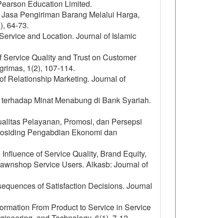
 Pearson Education Limited.
 Jasa Pengiriman Barang Melalui Harga,
), 64-73.
Service and Location. Journal of Islamic
f Service Quality and Trust on Customer
rimas, 1(2), 107-114.
f Relationship Marketing. Journal of
h terhadap Minat Menabung di Bank Syariah.
.
Kualitas Pelayanan, Promosi, dan Persepsi
rosiding Pengabdian Ekonomi dan
 Influence of Service Quality, Brand Equity,
Pawnshop Service Users. Alkasb: Journal of
sequences of Satisfaction Decisions. Journal
ormation From Product to Service in Service
ineering, and Technology, 6(1), 7-12.