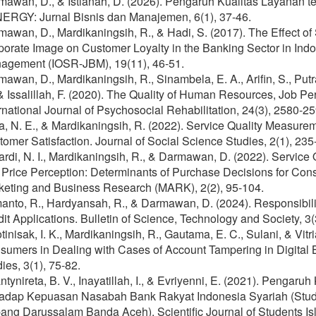
mawan, D., & Istianah, D. (2026). Pengaruh Kualitas Layanan 
ERGY: Jurnal Bisnis dan Manajemen, 6(1), 37-46.
awan, D., Mardikaningsih, R., & Hadi, S. (2017). The Effect of
porate Image on Customer Loyalty in the Banking Sector in Ind
agement (IOSR-JBM), 19(11), 46-51.
awan, D., Mardikaningsih, R., Sinambela, E. A., Arifin, S., Putra,
& Issalillah, F. (2020). The Quality of Human Resources, Job 
rnational Journal of Psychosocial Rehabilitation, 24(3), 2580-25
, N. E., & Mardikaningsih, R. (2022). Service Quality Measure
omer Satisfaction. Journal of Social Science Studies, 2(1), 235
rdi, N. I., Mardikaningsih, R., & Darmawan, D. (2022). Service 
 Price Perception: Determinants of Purchase Decisions for Con
keting and Business Research (MARK), 2(2), 95-104.
manto, R., Hardyansah, R., & Darmawan, D. (2024). Responsibil
it Applications. Bulletin of Science, Technology and Society, 3(
otinisak, I. K., Mardikaningsih, R., Gautama, E. C., Sulani, & Vit
umers in Dealing with Cases of Account Tampering in Digital B
ies, 3(1), 75-82.
tynireta, B. V., Inayatillah, I., & Evriyenni, E. (2021). Penga
hadap Kepuasan Nasabah Bank Rakyat Indonesia Syariah (Stud
ang Darussalam Banda Aceh). Scientific Journal of Students Is