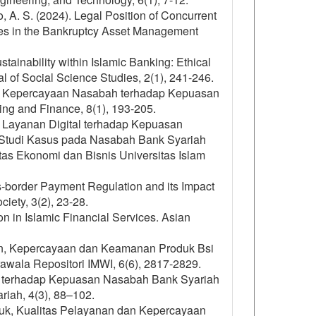
, A. S. (2024). Legal Position of Concurrent
ties in the Bankruptcy Asset Management
ustainability within Islamic Banking: Ethical
l of Social Science Studies, 2(1), 241-246.
 dan Kepercayaan Nasabah terhadap Kepuasan
ng and Finance, 8(1), 193-205.
Layanan Digital terhadap Kepuasan
Studi Kasus pada Nasabah Bank Syariah
tas Ekonomi dan Bisnis Universitas Islam
s-border Payment Regulation and its Impact
iety, 3(2), 23-28.
n in Islamic Financial Services. Asian
nan, Kepercayaan dan Keamanan Produk Bsi
wala Repositori IMWI, 6(6), 2817-2829.
iah terhadap Kepuasan Nasabah Bank Syariah
iah, 4(3), 88–102.
oduk, Kualitas Pelayanan dan Kepercayaan