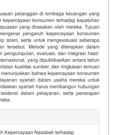
epuasan pelanggan di lembaga keuangan yang
ar kepercayaan konsumen terhadap kepatuhan
 kepuasan yang dirasakan oleh mereka. Tujuan
m mengenai pengaruh kepercayaan konsumen
ip Islam, serta untuk mengevaluasi seberapa
an tersebut. Metode yang diterapkan dalam
an pengumpulan, evaluasi, dan integrasi hasil-
nternasional, yang dipublikasikan antara tahun
enilaian kualitas sumber, dan ringkasan temuan
ini menunjukkan bahwa kepercayaan konsumen
 layanan syariah dalam usaha mereka untuk
andaskan syariah harus membangun hubungan
nsistensi dalam pelayanan, serta penerapan
reka.
details##
aruh Kepercayaan Nasabah terhadap