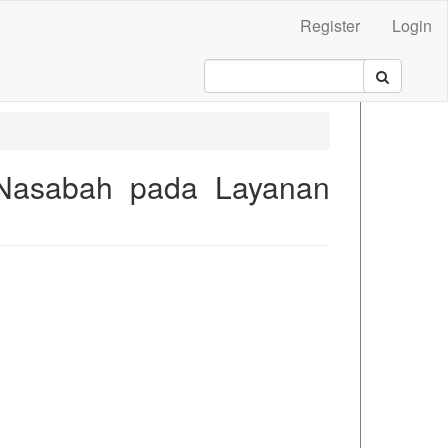
Register
Login
Nasabah pada Layanan
.main##