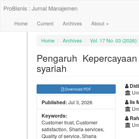
##plugins.themes.bootstrap3.accessible_menu.label##
ProBisnis : Jurnal Manajemen
##plugins.themes.bootstrap3.accessible_menu.main_nav
##plugins.themes.bootstrap3.accessible_menu.main_con
##plugins.themes.bootstrap3.accessible_menu.sidebar##
Home
Current
Archives
About
Home
Archives
Vol. 17 No. 03 (2026
Pengaruh Kepercayaa
syariah
##plugins.themes.bootst
##p
Did
Download PDF
Uni
Iis 
Published:
Jul 3, 2026
Uni
Keywords:
Rah
Customer trust, Customer
Uni
satisfaction, Sharia services,
Quality of service, Sharia