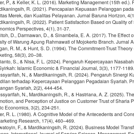
er, P., & Keller, K. L. (2016). Marketing Management (15th ed.).
dikaningsih, R. (2021). Pencapaian Kepuasan Pelanggan pada
tas Merek, dan Kualitas Pelayanan. Jurnal Baruna Horizon, 4(1
ikaningsih, R. (2022). Patient Satisfaction Based on Quality of 
omics Perspectives, 4(1), 31-37.
toh, D., Darmawan, D., & Sinambela, E. A. (2017). The Effect o
alty of Warung Apung Rahmawati of Mojokerto Branch. Jurnal Ag
an, R. M., & Hunt, S. D. (1994). The Commitment-Trust Theory o
eting, 58(3), 20–38.
ianto, S., & Nisa, F. L. (2024). Pengaruh Kepercayaan Nasaba
yirkah: Islamic Economic & Financial Journal, 3(3), 1177-1189
ssyarifah, N., & Mardikaningsih, R. (2024). Pengaruh Sinergi 
dilan terhadap Kepercayaan Pelanggan Pegadaian Syariah. P
angan Syariah, 2(2), 444-454.
ssyarifah, N., Mardikaningsih, R., & Hastriana, A. Z. (2025). The
otion, and Perception of Justice on Customer Trust of Sharia 
ic Economics, 3(2), 234-251.
er, R. L. (1980). A Cognitive Model of the Antecedents and Con
arketing Research, 17(4), 460–469.
atoyin, F., & Mardikaningsih, R. (2024). Business Model Transf
nce. International Journal of Service Science, Management, Eng