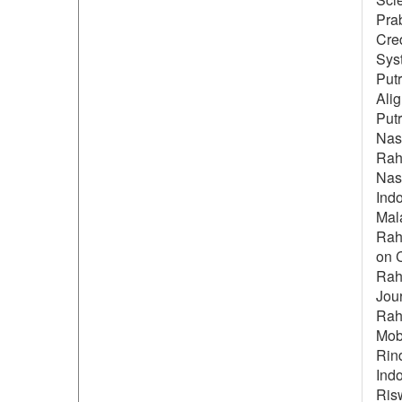
Prab
Cred
Syst
Putr
Alig
Put
Nas
Rah
Nas
Ind
Mal
Rahm
on C
Rahm
Jour
Rah
Mob
Rin
Ind
Ris