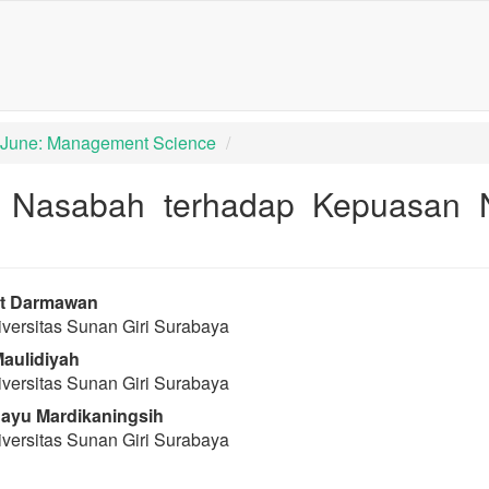
igation##
tent##
): June: Management Science
n Nasabah terhadap Kepuasan 
rap3.article.sidebar##
lugins.themes.bootstrap3.article
it Darmawan
versitas Sunan Giri Surabaya
Maulidiyah
versitas Sunan Giri Surabaya
ayu Mardikaningsih
versitas Sunan Giri Surabaya