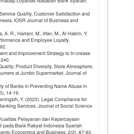
terhadap Loyalitas Nasabah Bank Syariah.
 Service Quality, Customer Satisfaction and
onesia. IOSR Journal of Business and
 A. R., Hariani, M., Irfan, M., Al Hakim, Y.
Performance and Employee Loyalty.
92.
ment and Improvement Strategy to In-crease
-240.
Quality, Product Diversity, Store Atmosphere,
sumers at Jumbo Supermarket. Journal of
ity of Banks in Preventing Name Abuse in
3), 14-19.
rianingsih, Y. (2023). Legal Compliance for
anking Services. Journal of Social Science
ruh Kualitas Pelayanan dan Kepercayaan
i pada Bank Rakyat Indonesia Syariah
lamic Economics and Business, 2(2), 87-93.