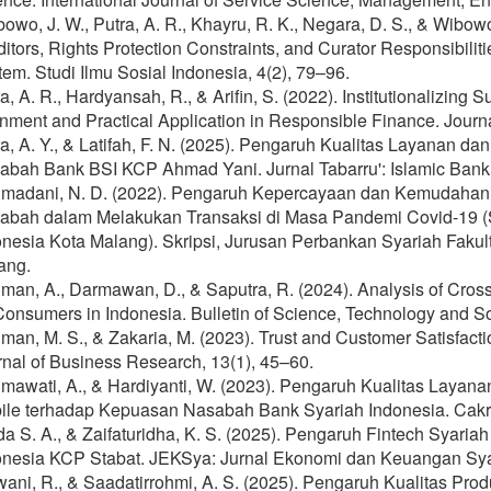
owo, J. W., Putra, A. R., Khayru, R. K., Negara, D. S., & Wibowo
itors, Rights Protection Constraints, and Curator Responsibili
em. Studi Ilmu Sosial Indonesia, 4(2), 79–96.
a, A. R., Hardyansah, R., & Arifin, S. (2022). Institutionalizing S
nment and Practical Application in Responsible Finance. Journa
ra, A. Y., & Latifah, F. N. (2025). Pengaruh Kualitas Layanan
abah Bank BSI KCP Ahmad Yani. Jurnal Tabarru': Islamic Banki
madani, N. D. (2022). Pengaruh Kepercayaan dan Kemudahan 
abah dalam Melakukan Transaksi di Masa Pandemi Covid-19 (
onesia Kota Malang). Skripsi, Jurusan Perbankan Syariah Fakul
ang.
an, A., Darmawan, D., & Saputra, R. (2024). Analysis of Cros
onsumers in Indonesia. Bulletin of Science, Technology and Soc
an, M. S., & Zakaria, M. (2023). Trust and Customer Satisfactio
nal of Business Research, 13(1), 45–60.
mawati, A., & Hardiyanti, W. (2023). Pengaruh Kualitas Laya
ile terhadap Kepuasan Nasabah Bank Syariah Indonesia. Cakra
da S. A., & Zaifaturidha, K. S. (2025). Pengaruh Fintech Syar
onesia KCP Stabat. JEKSya: Jurnal Ekonomi dan Keuangan Syar
wani, R., & Saadatirrohmi, A. S. (2025). Pengaruh Kualitas Pr