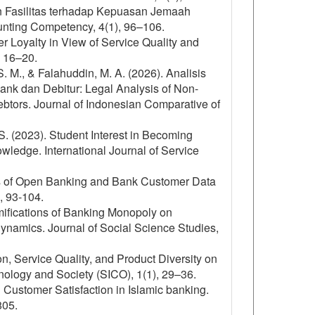
an Fasilitas terhadap Kepuasan Jemaah
unting Competency, 4(1), 96–106.
r Loyalty in View of Service Quality and
, 16–20.
. M., & Falahuddin, M. A. (2026). Analisis
k dan Debitur: Legal Analysis of Non-
btors. Journal of Indonesian Comparative of
S. (2023). Student Interest in Becoming
wledge. International Journal of Service
sis of Open Banking and Bank Customer Data
, 93-104.
ifications of Banking Monopoly on
ynamics. Journal of Social Science Studies,
on, Service Quality, and Product Diversity on
ology and Society (SICO), 1(1), 29–36.
d Customer Satisfaction in Islamic banking.
805.