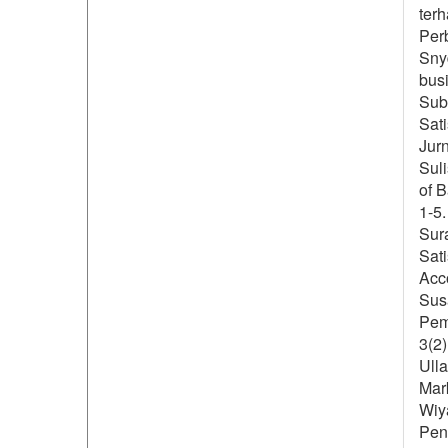
ter
Per
Snyd
busi
Subh
Sati
Jurn
Suli
of B
1-5.
Sura
Sati
Acc
Susa
Pem
3(2)
Ulla
Mar
Wiya
Pen