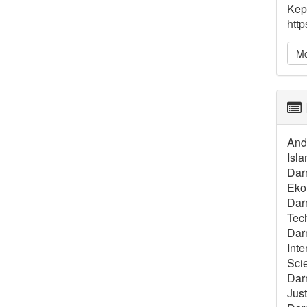
Kep
http
Mo
Andr
Isla
Dar
Ekon
Darm
Tech
Darm
Inte
Sci
Dar
Just