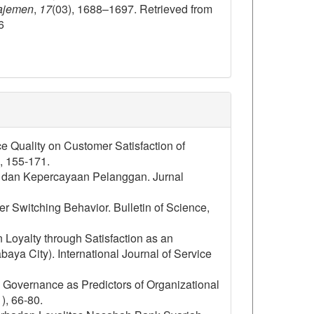
najemen
,
17
(03), 1688–1697. Retrieved from
6
ice Quality on Customer Satisfaction of
, 155-171.
 dan Kepercayaan Pelanggan. Jurnal
 Switching Behavior. Bulletin of Science,
 Loyalty through Satisfaction as an
aya City). International Journal of Service
vernance as Predictors of Organizational
), 66-80.