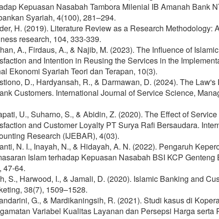
hadap Kepuasan Nasabah Tambora Milenial IB Amanah Bank NTB
bankan Syariah, 4(100), 281–294.
er, H. (2019). Literature Review as a Research Methodology: A
ness research, 104, 333-339.
an, A., Firdaus, A., & Najib, M. (2023). The Influence of Islam
sfaction and Intention in Reusing the Services in the Implemen
al Ekonomi Syariah Teori dan Terapan, 10(3).
stiono, D., Hardyansah, R., & Darmawan, D. (2024). The Law's R
ank Customers. International Journal of Service Science, Mana
pati, U., Suharno, S., & Abidin, Z. (2020). The Effect of Servi
sfaction and Customer Loyalty PT Surya Rafi Bersaudara. Inter
ounting Research (IJEBAR), 4(03).
nti, N. I., Inayah, N., & Hidayah, A. N. (2022). Pengaruh Kepe
asaran Islam terhadap Kepuasan Nasabah BSI KCP Genteng Ba
, 47-64.
h, S., Harwood, I., & Jamali, D. (2020). Islamic Banking and Cus
keting, 38(7), 1509–1528.
ndarini, G., & Mardikaningsih, R. (2021). Studi kasus di Koper
gamatan Variabel Kualitas Layanan dan Persepsi Harga serta