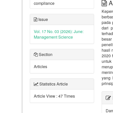
Ab
compliance
Keper
berba
Issue
pada 
dari 
Vol. 17 No. 03 (2026): June:
terha
Management Science
besar
peneli
hasil 
Section
2020 h
untuk
Articles
merup
menin
yang 
prinsi
Statistics Article
##p
Article View : 47 Times
Dar