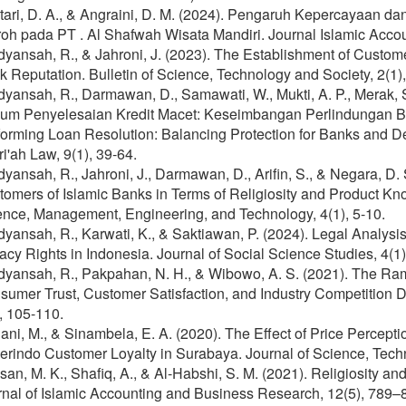
tari, D. A., & Angraini, D. M. (2024). Pengaruh Kepercayaan d
oh pada PT . Al Shafwah Wisata Mandiri. Journal Islamic Acco
yansah, R., & Jahroni, J. (2023). The Establishment of Custome
 Reputation. Bulletin of Science, Technology and Society, 2(1)
yansah, R., Darmawan, D., Samawati, W., Mukti, A. P., Merak, S
um Penyelesaian Kredit Macet: Keseimbangan Perlindungan Ban
orming Loan Resolution: Balancing Protection for Banks and De
i'ah Law, 9(1), 39-64.
yansah, R., Jahroni, J., Darmawan, D., Arifin, S., & Negara, D. 
omers of Islamic Banks in Terms of Religiosity and Product Kno
ence, Management, Engineering, and Technology, 4(1), 5-10.
dyansah, R., Karwati, K., & Saktiawan, P. (2024). Legal Analy
acy Rights in Indonesia. Journal of Social Science Studies, 4(1)
dyansah, R., Pakpahan, N. H., & Wibowo, A. S. (2021). The Ram
umer Trust, Customer Satisfaction, and Industry Competition D
, 105-110.
ani, M., & Sinambela, E. A. (2020). The Effect of Price Percepti
rindo Customer Loyalty in Surabaya. Journal of Science, Techn
an, M. K., Shafiq, A., & Al-Habshi, S. M. (2021). Religiosity an
rnal of Islamic Accounting and Business Research, 12(5), 789–