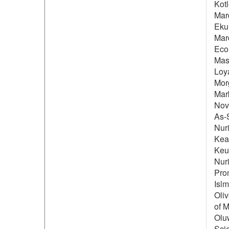
Kotl
Mar
Ekui
Mard
Econ
Masi
Loy
Morg
Mark
Nov
As-S
Nuri
Kea
Keu
Nuri
Prom
Islm
Oliv
of M
Oluw
Scie