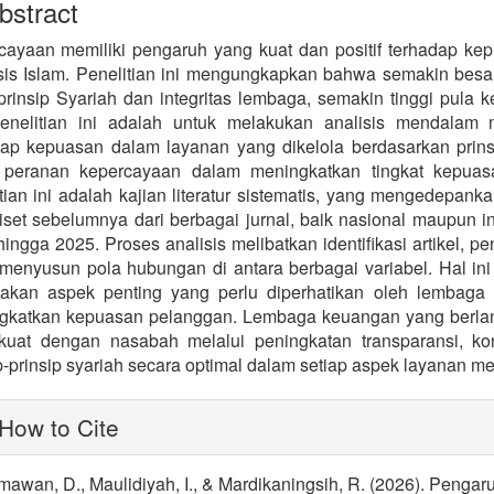
stract
cayaan memiliki pengaruh yang kuat dan positif terhadap k
sis Islam. Penelitian ini mengungkapkan bahwa semakin bes
prinsip Syariah dan integritas lembaga, semakin tinggi pula
penelitian ini adalah untuk melakukan analisis mendala
dap kepuasan dalam layanan yang dikelola berdasarkan prins
 peranan kepercayaan dalam meningkatkan tingkat kepuas
tian ini adalah kajian literatur sistematis, yang mengedepank
riset sebelumnya dari berbagai jurnal, baik nasional maupun i
ingga 2025. Proses analisis melibatkan identifikasi artikel, p
 menyusun pola hubungan di antara berbagai variabel. Hal 
akan aspek penting yang perlu diperhatikan oleh lembaga
gkatkan kepuasan pelanggan. Lembaga keuangan yang berl
kuat dengan nasabah melalui peningkatan transparansi, ko
p-prinsip syariah secara optimal dalam setiap aspek layanan me
lugins.themes.bootstrap3.article.
How to Cite
mawan, D., Maulidiyah, I., & Mardikaningsih, R. (2026). Peng