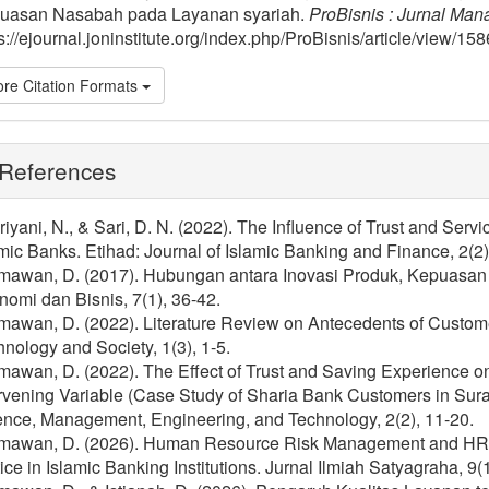
uasan Nasabah pada Layanan syariah.
ProBisnis : Jurnal Ma
s://ejournal.joninstitute.org/index.php/ProBisnis/article/view/158
re Citation Formats
References
iyani, N., & Sari, D. N. (2022). The Influence of Trust and Serv
mic Banks. Etihad: Journal of Islamic Banking and Finance, 2(2)
mawan, D. (2017). Hubungan antara Inovasi Produk, Kepuasan
omi dan Bisnis, 7(1), 36-42.
awan, D. (2022). Literature Review on Antecedents of Customer
nology and Society, 1(3), 1-5.
awan, D. (2022). The Effect of Trust and Saving Experience on
rvening Variable (Case Study of Sharia Bank Customers in Surab
ence, Management, Engineering, and Technology, 2(2), 11-20.
mawan, D. (2026). Human Resource Risk Management and HR Go
ice in Islamic Banking Institutions. Jurnal Ilmiah Satyagraha, 9(1