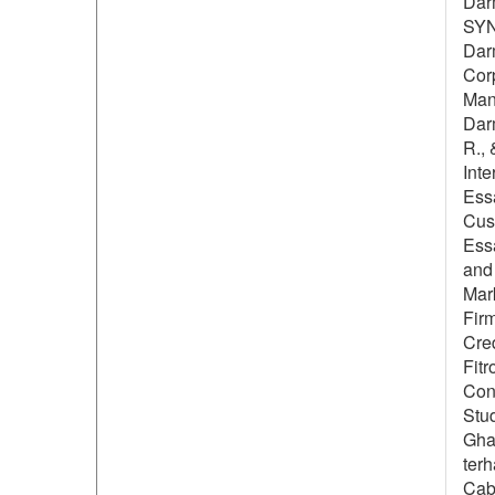
Dar
SYN
Darm
Cor
Man
Darm
R., 
Inte
Essa
Cust
Essa
and
Mar
Fir
Cred
Fitr
Cons
Stud
Ghan
ter
Cab