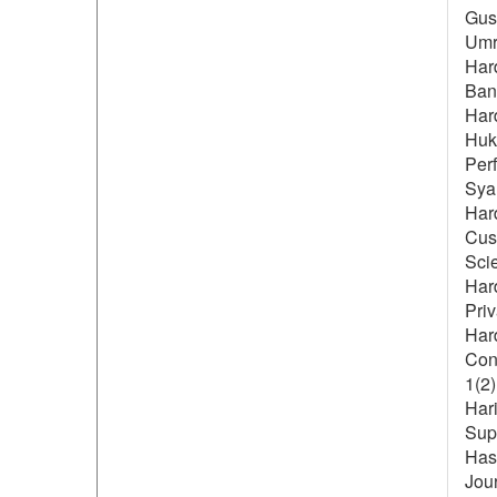
Gus
Umr
Hard
Bank
Hard
Huk
Perf
Syar
Hard
Cust
Sci
Har
Priv
Har
Cons
1(2)
Hari
Supe
Hass
Jou