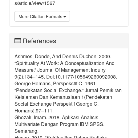
s/article/view/1567
More Citation Formats
References
Ashmos, Donde, And Dennis Duchon. 2000.
“Spirituality At Work: A Conceptualization And
Measure.” Journal Of Management Inquiry
9(2):134–145. Doi:10.1177/105649260092008.
George Homans, Perspekstif C. 1961.
“Pendekatan Social Exchange.” Jurnal Pemikiran
Keislaman Dan Kemanusiaan 1(Pendekatan
Social Exchange Perspektif George C.
Homans):97–111.
Ghozali, Imam. 2018. Aplikasi Analisis
Multivariate Dengan Program IBM SPSS.
Semarang.
Hasan. 2010. “Spiritualitas Dalam Perilaku