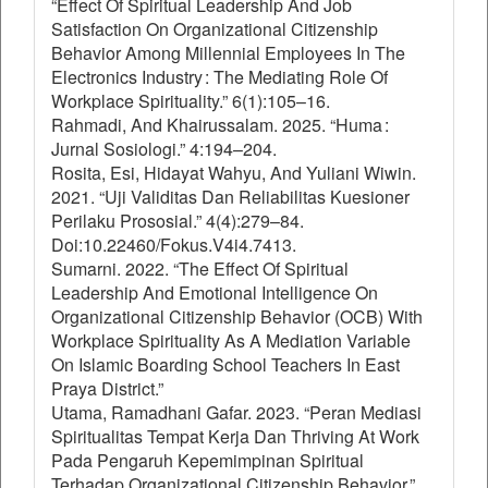
“Effect Of Spiritual Leadership And Job
Satisfaction On Organizational Citizenship
Behavior Among Millennial Employees In The
Electronics Industry : The Mediating Role Of
Workplace Spirituality.” 6(1):105–16.
Rahmadi, And Khairussalam. 2025. “Huma :
Jurnal Sosiologi.” 4:194–204.
Rosita, Esi, Hidayat Wahyu, And Yuliani Wiwin.
2021. “Uji Validitas Dan Reliabilitas Kuesioner
Perilaku Prososial.” 4(4):279–84.
Doi:10.22460/Fokus.V4i4.7413.
Sumarni. 2022. “The Effect Of Spiritual
Leadership And Emotional Intelligence On
Organizational Citizenship Behavior (OCB) With
Workplace Spirituality As A Mediation Variable
On Islamic Boarding School Teachers In East
Praya District.”
Utama, Ramadhani Gafar. 2023. “Peran Mediasi
Spiritualitas Tempat Kerja Dan Thriving At Work
Pada Pengaruh Kepemimpinan Spiritual
Terhadap Organizational Citizenship Behavior.”