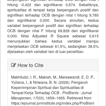
hitung -0,422 dan signifikansi 0,674. Sebaliknya,
spiritualitas di tempat kerja berpengaruh positif dan
signifikan terhadap OCB dengan nilai t hitung 9,785
dan signifikansi 0,000. Secara simultan, kedua
variabel berpengaruh positif dan signifikan terhadap
OCB dengan nilai F hitung 69,828 dan signifikansi
0,000. Nilai Adjusted R Square sebesar 0,615
menunjukkan bahwa kedua variabel mampu
menjelaskan OCB sebesar 61,5%, sedangkan 38,5%
dijelaskan oleh variabel lain di luar penelitian.
##plugins.themes.bootstrap3.ar
How to Cite
Makhfudzi, I. R., Makiah, M., Marsawandi, E. D. P.,
Yuliana, I., & Nirwana, B. N. (2026). Pengaruh
Kepemimpinan Spiritual dan Spiritualitas di
Tempat Kerja Terhadap OCB .
ProBisnis : Jurnal
Manajemen
,
17
(03), 1659–1665. Retrieved from
https://ejournal.joninstitute.org/index.php/ProBisni