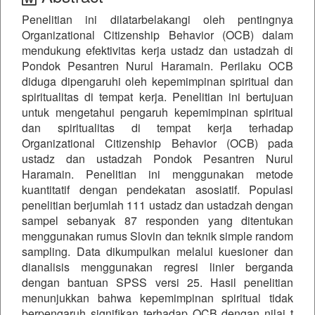
Penelitian ini dilatarbelakangi oleh pentingnya
Organizational Citizenship Behavior (OCB) dalam
mendukung efektivitas kerja ustadz dan ustadzah di
Pondok Pesantren Nurul Haramain. Perilaku OCB
diduga dipengaruhi oleh kepemimpinan spiritual dan
spiritualitas di tempat kerja. Penelitian ini bertujuan
untuk mengetahui pengaruh kepemimpinan spiritual
dan spiritualitas di tempat kerja terhadap
Organizational Citizenship Behavior (OCB) pada
ustadz dan ustadzah Pondok Pesantren Nurul
Haramain. Penelitian ini menggunakan metode
kuantitatif dengan pendekatan asosiatif. Populasi
penelitian berjumlah 111 ustadz dan ustadzah dengan
sampel sebanyak 87 responden yang ditentukan
menggunakan rumus Slovin dan teknik simple random
sampling. Data dikumpulkan melalui kuesioner dan
dianalisis menggunakan regresi linier berganda
dengan bantuan SPSS versi 25. Hasil penelitian
menunjukkan bahwa kepemimpinan spiritual tidak
berpengaruh signifikan terhadap OCB dengan nilai t