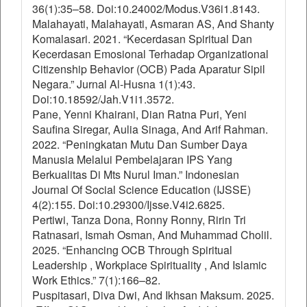
36(1):35–58. Doi:10.24002/Modus.V36i1.8143.
Malahayati, Malahayati, Asmaran AS, And Shanty
Komalasari. 2021. “Kecerdasan Spiritual Dan
Kecerdasan Emosional Terhadap Organizational
Citizenship Behavior (OCB) Pada Aparatur Sipil
Negara.” Jurnal Al-Husna 1(1):43.
Doi:10.18592/Jah.V1i1.3572.
Pane, Yenni Khairani, Dian Ratna Puri, Yeni
Saufina Siregar, Aulia Sinaga, And Arif Rahman.
2022. “Peningkatan Mutu Dan Sumber Daya
Manusia Melalui Pembelajaran IPS Yang
Berkualitas Di Mts Nurul Iman.” Indonesian
Journal Of Social Science Education (IJSSE)
4(2):155. Doi:10.29300/Ijsse.V4i2.6825.
Pertiwi, Tanza Dona, Ronny Ronny, Ririn Tri
Ratnasari, Ismah Osman, And Muhammad Cholil.
2025. “Enhancing OCB Through Spiritual
Leadership , Workplace Spirituality , And Islamic
Work Ethics.” 7(1):166–82.
Puspitasari, Diva Dwi, And Ikhsan Maksum. 2025.