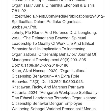
Organisasi.” Jurnal Dinamika Ekonomi & Bisnis
7:81–92.
Https://Media.Neliti.Com/Media/Publications/294012-
Spiritualitas-Dalam-Perilaku-Organisasi-
93cb1847.Pdf.
Johnly, Pio Riane, And Florence D. J. Lengkong.
2020. “The Relationship Between Spiritual
Leadership To Quality Of Work Life And Ethical
Behavior And Its Implication To Increasing
Organizational Citizenship Behavior.” Journal Of
Management Development 39(3):293–305.
Doi:10.1108/JMD-07-2018-0186.
Khan, Afzal Hassan. 2020. “Organisational
Citizenship Behaviour – An Extra Role
Behaviour.” 8(3). Doi:10.25215/0803.043.
Kristiawan, Ricky, And Martinus Parnawa
Putranta. 2024. “Pengaruh Workplace Spirituality
Dan Ethical Leadership Terhadap Organizational
Citizenship Behavior Dengan Employee
Wellbeing Sebagai Variabel Pemediasi.” Modus