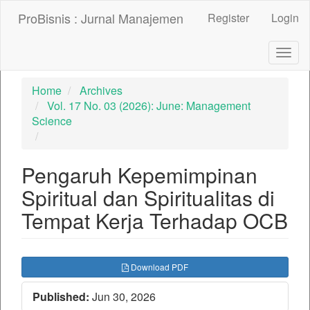
##plugins.themes.bootstrap3.accessible_menu.label##
ProBisnis : Jurnal Manajemen
Register
Login
##plugins.themes.bootstrap3.accessible_menu.main_nav
##plugins.themes.bootstrap3.accessible_menu.main_con
##plugins.themes.bootstrap3.accessible_menu.sidebar##
Togg
navig
Home
Archives
Vol. 17 No. 03 (2026): June: Management
Science
Pengaruh Kepemimpinan
Spiritual dan Spiritualitas di
Tempat Kerja Terhadap OCB
##plugins.themes.bootstrap3.ar
Download PDF
Published:
Jun 30, 2026