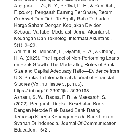
Anggara, T., Zs, N. Y., Pertiwi, D. E., & Ranidiah,
F. (2024). Pengaruh Earning Per Share, Return
On Asset Dan Debt To Equity Ratio Terhadap
Harga Saham Dengan Kebijakan Dividen
Sebagai Variabel Moderasi. Jurnal Akuntansi,
Keuangan Dan Teknologi Informasi Akuntansi,
5(1), 9–29.
Arhinful, R., Mensah, L., Gyamfi, B. A., & Obeng,
H. A. (2025). The Impact of Non-Performing Loans
on Bank Growth: The Moderating Roles of Bank
Size and Capital Adequacy Ratio—Evidence from
U.S. Banks. In International Journal of Financial
Studies (Vol. 13, Issue 3, p. 165).
https://doi.org/10.3390/ijfs13030165
Asnaini, S. W., Radita, F. R., & Maesaroh, S.
(2022). Pengaruh Tingkat Kesehatan Bank
Dengan Metode Risk Based Bank Rating
Terhadap Kinerja Keuangan Pada Bank Umum
Syariah Di Indonesia. Journal Of Communication
Education, 16(2).