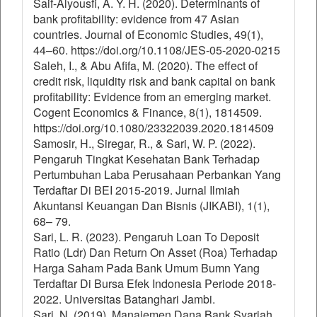
Saif-Alyousfi, A. Y. H. (2020). Determinants of
bank profitability: evidence from 47 Asian
countries. Journal of Economic Studies, 49(1),
44–60. https://doi.org/10.1108/JES-05-2020-0215
Saleh, I., & Abu Afifa, M. (2020). The effect of
credit risk, liquidity risk and bank capital on bank
profitability: Evidence from an emerging market.
Cogent Economics & Finance, 8(1), 1814509.
https://doi.org/10.1080/23322039.2020.1814509
Samosir, H., Siregar, R., & Sari, W. P. (2022).
Pengaruh Tingkat Kesehatan Bank Terhadap
Pertumbuhan Laba Perusahaan Perbankan Yang
Terdaftar Di BEI 2015-2019. Jurnal Ilmiah
Akuntansi Keuangan Dan Bisnis (JIKABI), 1(1),
68– 79.
Sari, L. R. (2023). Pengaruh Loan To Deposit
Ratio (Ldr) Dan Return On Asset (Roa) Terhadap
Harga Saham Pada Bank Umum Bumn Yang
Terdaftar Di Bursa Efek Indonesia Periode 2018-
2022. Universitas Batanghari Jambi.
Sari, N. (2019). Manajemen Dana Bank Syariah.