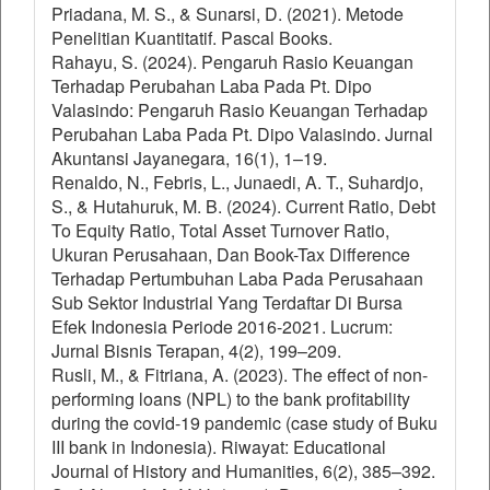
Priadana, M. S., & Sunarsi, D. (2021). Metode
Penelitian Kuantitatif. Pascal Books.
Rahayu, S. (2024). Pengaruh Rasio Keuangan
Terhadap Perubahan Laba Pada Pt. Dipo
Valasindo: Pengaruh Rasio Keuangan Terhadap
Perubahan Laba Pada Pt. Dipo Valasindo. Jurnal
Akuntansi Jayanegara, 16(1), 1–19.
Renaldo, N., Febris, L., Junaedi, A. T., Suhardjo,
S., & Hutahuruk, M. B. (2024). Current Ratio, Debt
To Equity Ratio, Total Asset Turnover Ratio,
Ukuran Perusahaan, Dan Book-Tax Difference
Terhadap Pertumbuhan Laba Pada Perusahaan
Sub Sektor Industrial Yang Terdaftar Di Bursa
Efek Indonesia Periode 2016-2021. Lucrum:
Jurnal Bisnis Terapan, 4(2), 199–209.
Rusli, M., & Fitriana, A. (2023). The effect of non-
performing loans (NPL) to the bank profitability
during the covid-19 pandemic (case study of Buku
III bank in Indonesia). Riwayat: Educational
Journal of History and Humanities, 6(2), 385–392.