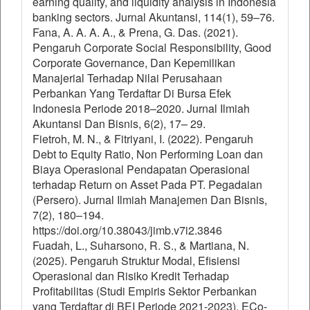
earning quality, and liquidity analysis in Indonesia
banking sectors. Jurnal Akuntansi, 114(1), 59–76.
Fana, A. A. A. A., & Prena, G. Das. (2021).
Pengaruh Corporate Social Responsibility, Good
Corporate Governance, Dan Kepemilikan
Manajerial Terhadap Nilai Perusahaan
Perbankan Yang Terdaftar Di Bursa Efek
Indonesia Periode 2018–2020. Jurnal Ilmiah
Akuntansi Dan Bisnis, 6(2), 17– 29.
Fietroh, M. N., & Fitriyani, I. (2022). Pengaruh
Debt to Equity Ratio, Non Performing Loan dan
Biaya Operasional Pendapatan Operasional
terhadap Return on Asset Pada PT. Pegadaian
(Persero). Jurnal Ilmiah Manajemen Dan Bisnis,
7(2), 180–194.
https://doi.org/10.38043/jimb.v7i2.3846
Fuadah, L., Suharsono, R. S., & Martiana, N.
(2025). Pengaruh Struktur Modal, Efisiensi
Operasional dan Risiko Kredit Terhadap
Profitabilitas (Studi Empiris Sektor Perbankan
yang Terdaftar di BEI Periode 2021-2023). ECo-