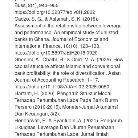
Buss, 8(1), 943–955.
https://doi.org/10.32877/eb.v8i1.2822
Gadzo, S. G., & Asiamah, S. K. (2018).
Assessment of the relationship between leverage
and performance: An empirical study of unlisted
banks in Ghana. Journal of Economics and
International Finance, 10(10), 123–133.
https://doi.org/10.5897/JEIF2018.0920
Ghenimi, A., Chaibi, H., & Omri, M. A. (2025). How
capital structure affects Islamic and conventional
bank profitability: the role of diversification. Asian
Journal of Accounting Research, 1–17.
https://doi.org/10.1108/AJAR-02-2025-0050
Hartanti, H. (2020). Pengaruh Struktur Modal
Terhadap Pertumbuhan Laba Pada Bank Bumn
Persero (2010-2015). Moneter-Jurnal Akuntansi
Dan Keuangan, 3(2).
Hendarwati, P., & Syarifudin, A. (2021). Pengaruh
Likuiditas, Leverage Dan Ukuran Perusahaan
Terhadap Pertumbuhan Laba. Jurnal Ilmiah