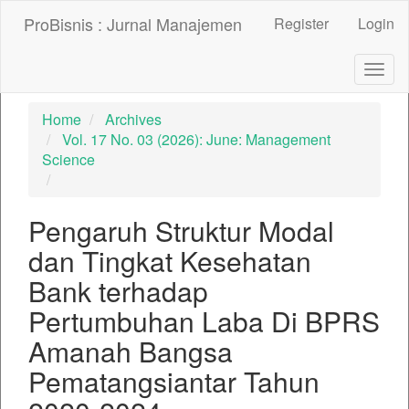
##plugins.themes.bootstrap3.accessible_menu.label##
ProBisnis : Jurnal Manajemen
Register
Login
##plugins.themes.bootstrap3.accessible_menu.main_nav
##plugins.themes.bootstrap3.accessible_menu.main_con
##plugins.themes.bootstrap3.accessible_menu.sidebar##
Togg
navig
Home
Archives
Vol. 17 No. 03 (2026): June: Management
Science
Pengaruh Struktur Modal
dan Tingkat Kesehatan
Bank terhadap
Pertumbuhan Laba Di BPRS
Amanah Bangsa
Pematangsiantar Tahun