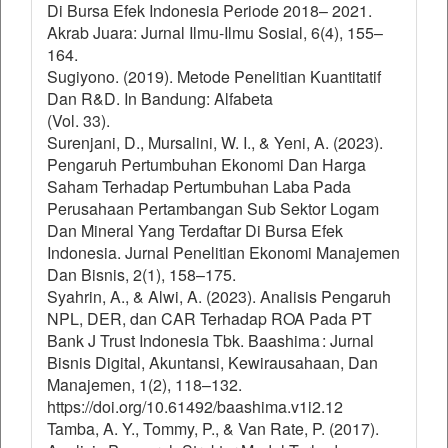
Di Bursa Efek Indonesia Periode 2018– 2021.
Akrab Juara: Jurnal Ilmu-Ilmu Sosial, 6(4), 155–
164.
Sugiyono. (2019). Metode Penelitian Kuantitatif
Dan R&D. In Bandung: Alfabeta
(Vol. 33).
Surenjani, D., Mursalini, W. I., & Yeni, A. (2023).
Pengaruh Pertumbuhan Ekonomi Dan Harga
Saham Terhadap Pertumbuhan Laba Pada
Perusahaan Pertambangan Sub Sektor Logam
Dan Mineral Yang Terdaftar Di Bursa Efek
Indonesia. Jurnal Penelitian Ekonomi Manajemen
Dan Bisnis, 2(1), 158–175.
Syahrin, A., & Alwi, A. (2023). Analisis Pengaruh
NPL, DER, dan CAR Terhadap ROA Pada PT
Bank J Trust Indonesia Tbk. Baashima : Jurnal
Bisnis Digital, Akuntansi, Kewirausahaan, Dan
Manajemen, 1(2), 118–132.
https://doi.org/10.61492/baashima.v1i2.12
Tamba, A. Y., Tommy, P., & Van Rate, P. (2017).