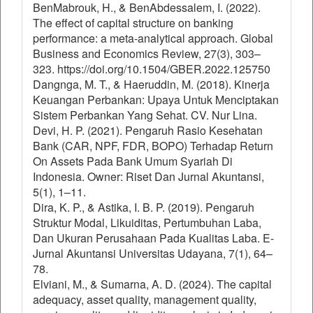
BenMabrouk, H., & BenAbdessalem, I. (2022).
The effect of capital structure on banking
performance: a meta-analytical approach. Global
Business and Economics Review, 27(3), 303–
323. https://doi.org/10.1504/GBER.2022.125750
Dangnga, M. T., & Haeruddin, M. (2018). Kinerja
Keuangan Perbankan: Upaya Untuk Menciptakan
Sistem Perbankan Yang Sehat. CV. Nur Lina.
Devi, H. P. (2021). Pengaruh Rasio Kesehatan
Bank (CAR, NPF, FDR, BOPO) Terhadap Return
On Assets Pada Bank Umum Syariah Di
Indonesia. Owner: Riset Dan Jurnal Akuntansi,
5(1), 1–11.
Dira, K. P., & Astika, I. B. P. (2019). Pengaruh
Struktur Modal, Likuiditas, Pertumbuhan Laba,
Dan Ukuran Perusahaan Pada Kualitas Laba. E-
Jurnal Akuntansi Universitas Udayana, 7(1), 64–
78.
Elviani, M., & Sumarna, A. D. (2024). The capital
adequacy, asset quality, management quality,