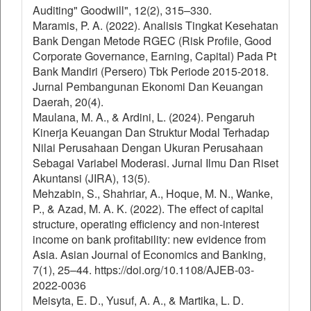
Auditing" Goodwill", 12(2), 315–330.
Maramis, P. A. (2022). Analisis Tingkat Kesehatan
Bank Dengan Metode RGEC (Risk Profile, Good
Corporate Governance, Earning, Capital) Pada Pt
Bank Mandiri (Persero) Tbk Periode 2015-2018.
Jurnal Pembangunan Ekonomi Dan Keuangan
Daerah, 20(4).
Maulana, M. A., & Ardini, L. (2024). Pengaruh
Kinerja Keuangan Dan Struktur Modal Terhadap
Nilai Perusahaan Dengan Ukuran Perusahaan
Sebagai Variabel Moderasi. Jurnal Ilmu Dan Riset
Akuntansi (JIRA), 13(5).
Mehzabin, S., Shahriar, A., Hoque, M. N., Wanke,
P., & Azad, M. A. K. (2022). The effect of capital
structure, operating efficiency and non-interest
income on bank profitability: new evidence from
Asia. Asian Journal of Economics and Banking,
7(1), 25–44. https://doi.org/10.1108/AJEB-03-
2022-0036
Meisyta, E. D., Yusuf, A. A., & Martika, L. D.