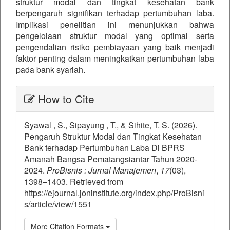
struktur modal dan tingkat kesehatan bank
berpengaruh signifikan terhadap pertumbuhan laba.
Implikasi penelitian ini menunjukkan bahwa
pengelolaan struktur modal yang optimal serta
pengendalian risiko pembiayaan yang baik menjadi
faktor penting dalam meningkatkan pertumbuhan laba
pada bank syariah.
##plugins.themes.bootstrap3.ar
How to Cite
Syawal , S., Sipayung , T., & Sihite, T. S. (2026).
Pengaruh Struktur Modal dan Tingkat Kesehatan
Bank terhadap Pertumbuhan Laba Di BPRS
Amanah Bangsa Pematangsiantar Tahun 2020-
2024.
ProBisnis : Jurnal Manajemen
,
17
(03),
1398–1403. Retrieved from
https://ejournal.joninstitute.org/index.php/ProBisni
s/article/view/1551
More Citation Formats