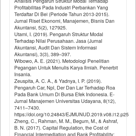
Analisis Pengaruh Struktur Modal Terhadap
Profitabilitas Pada Industri Perbankan Yang
Terdaftar Di Bei (Periode Tahun 2013-2015).
Jurnal Riset Ekonomi, Manajemen, Bisnis Dan
Akuntansi, 5(2), 127925.
Utami, I. (2019). Pengaruh Struktur Modal
Terhadap Nilai Perusahaan. Jasa (Jurnal
Akuntansi, Audit Dan Sistem Informasi
Akuntansi), 3(3), 389–397.
Wibowo, A. E. (2021). Metodologi Penelitian
Pegangan Untuk Menulis Karya Ilmiah. Penerbit
Insania.
Zeuspita, A. C. A., & Yadnya, I. P. (2019).
Pengaruh Car, Npl, Der Dan Lar Terhadap Roa
Pada Bank Umum Di Bursa Efek Indonesia. E-
Jurnal Manajemen Universitas Udayana, 8(12),
7411–7430.
https://doi.org/10.24843/EJMUNUD.2019.v08.i12.p25
Zheng, C., Rahman, M. M., Begum, M., & Ashraf,
B. N. (2017). Capital Regulation, the Cost of
Financial Intermediation and Bank Profitability: