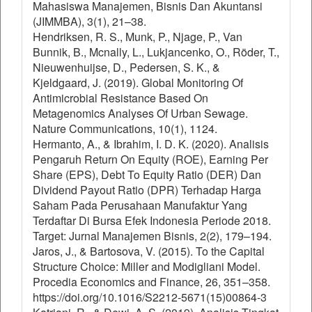
Mahasiswa Manajemen, Bisnis Dan Akuntansi
(JIMMBA), 3(1), 21–38.
Hendriksen, R. S., Munk, P., Njage, P., Van
Bunnik, B., Mcnally, L., Lukjancenko, O., Röder, T.,
Nieuwenhuijse, D., Pedersen, S. K., &
Kjeldgaard, J. (2019). Global Monitoring Of
Antimicrobial Resistance Based On
Metagenomics Analyses Of Urban Sewage.
Nature Communications, 10(1), 1124.
Hermanto, A., & Ibrahim, I. D. K. (2020). Analisis
Pengaruh Return On Equity (ROE), Earning Per
Share (EPS), Debt To Equity Ratio (DER) Dan
Dividend Payout Ratio (DPR) Terhadap Harga
Saham Pada Perusahaan Manufaktur Yang
Terdaftar Di Bursa Efek Indonesia Periode 2018.
Target: Jurnal Manajemen Bisnis, 2(2), 179–194.
Jaros, J., & Bartosova, V. (2015). To the Capital
Structure Choice: Miller and Modigliani Model.
Procedia Economics and Finance, 26, 351–358.
https://doi.org/10.1016/S2212-5671(15)00864-3