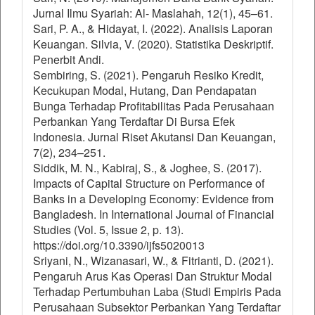
Jurnal Ilmu Syariah: Al- Maslahah, 12(1), 45–61.
Sari, P. A., & Hidayat, I. (2022). Analisis Laporan
Keuangan. Silvia, V. (2020). Statistika Deskriptif.
Penerbit Andi.
Sembiring, S. (2021). Pengaruh Resiko Kredit,
Kecukupan Modal, Hutang, Dan Pendapatan
Bunga Terhadap Profitabilitas Pada Perusahaan
Perbankan Yang Terdaftar Di Bursa Efek
Indonesia. Jurnal Riset Akutansi Dan Keuangan,
7(2), 234–251.
Siddik, M. N., Kabiraj, S., & Joghee, S. (2017).
Impacts of Capital Structure on Performance of
Banks in a Developing Economy: Evidence from
Bangladesh. In International Journal of Financial
Studies (Vol. 5, Issue 2, p. 13).
https://doi.org/10.3390/ijfs5020013
Sriyani, N., Wizanasari, W., & Fitrianti, D. (2021).
Pengaruh Arus Kas Operasi Dan Struktur Modal
Terhadap Pertumbuhan Laba (Studi Empiris Pada
Perusahaan Subsektor Perbankan Yang Terdaftar