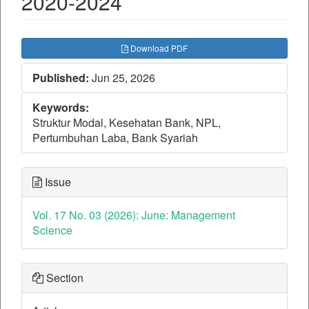
2020-2024
##plugins.themes.bootstrap3.ar
Download PDF
Published:
Jun 25, 2026
Keywords:
Struktur Modal, Kesehatan Bank, NPL,
Pertumbuhan Laba, Bank Syariah
Issue
Vol. 17 No. 03 (2026): June: Management
Science
Section