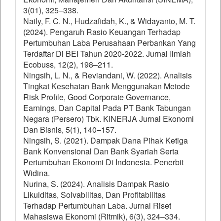
3(01), 325–338.
Naily, F. C. N., Hudzafidah, K., & Widayanto, M. T.
(2024). Pengaruh Rasio Keuangan Terhadap
Pertumbuhan Laba Perusahaan Perbankan Yang
Terdaftar Di BEI Tahun 2020-2022. Jurnal Ilmiah
Ecobuss, 12(2), 198–211.
Ningsih, L. N., & Reviandani, W. (2022). Analisis
Tingkat Kesehatan Bank Menggunakan Metode
Risk Profile, Good Corporate Governance,
Earnings, Dan Capital Pada PT Bank Tabungan
Negara (Persero) Tbk. KINERJA Jurnal Ekonomi
Dan Bisnis, 5(1), 140–157.
Ningsih, S. (2021). Dampak Dana Pihak Ketiga
Bank Konvensional Dan Bank Syariah Serta
Pertumbuhan Ekonomi Di Indonesia. Penerbit
Widina.
Nurina, S. (2024). Analisis Dampak Rasio
Likuiditas, Solvabilitas, Dan Profitabilitas
Terhadap Pertumbuhan Laba. Jurnal Riset
Mahasiswa Ekonomi (Ritmik), 6(3), 324–334.