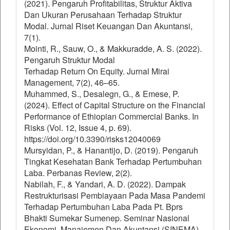
(2021). Pengaruh Profitabilitas, Struktur Aktiva
Dan Ukuran Perusahaan Terhadap Struktur
Modal. Jurnal Riset Keuangan Dan Akuntansi,
7(1).
Mointi, R., Sauw, O., & Makkuradde, A. S. (2022).
Pengaruh Struktur Modal
Terhadap Return On Equity. Jurnal Mirai
Management, 7(2), 46–65.
Muhammed, S., Desalegn, G., & Emese, P.
(2024). Effect of Capital Structure on the Financial
Performance of Ethiopian Commercial Banks. In
Risks (Vol. 12, Issue 4, p. 69).
https://doi.org/10.3390/risks12040069
Mursyidan, P., & Hanantijo, D. (2019). Pengaruh
Tingkat Kesehatan Bank Terhadap Pertumbuhan
Laba. Perbanas Review, 2(2).
Nabilah, F., & Yandari, A. D. (2022). Dampak
Restrukturisasi Pembiayaan Pada Masa Pandemi
Terhadap Pertumbuhan Laba Pada Pt. Bprs
Bhakti Sumekar Sumenep. Seminar Nasional
Ekonomi, Manajemen Dan Akuntansi (SINEMA),