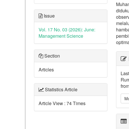
Muham
diduk
Issue
obser
melal
Vol. 17 No. 03 (2026): June:
hamba
Management Science
pembi
optima
##p
Section
Articles
Last
Rum
from
Statistics Article
Mo
Article View : 74 Times