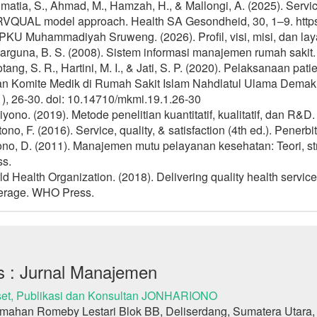
atia, S., Ahmad, M., Hamzah, H., & Mallongi, A. (2025). Service 
VQUAL model approach. Health SA Gesondheid, 30, 1–9. https:
PKU Muhammadiyah Sruweng. (2026). Profil, visi, misi, dan
arguna, B. S. (2008). Sistem informasi manajemen rumah sakit
tang, S. R., Hartini, M. I., & Jati, S. P. (2020). Pelaksanaan pa
an Komite Medik di Rumah Sakit Islam Nahdlatul Ulama Demak
), 26-30. doi: 10.14710/mkmi.19.1.26-30
yono. (2019). Metode penelitian kuantitatif, kualitatif, dan R&D.
tono, F. (2016). Service, quality, & satisfaction (4th ed.). Penerbi
no, D. (2011). Manajemen mutu pelayanan kesehatan: Teori, stra
ss.
d Health Organization. (2018). Delivering quality health service
erage. WHO Press.
s : Jurnal Manajemen
et, Publikasi dan Konsultan JONHARIONO
mahan Romeby Lestari Blok BB, Deliserdang, Sumatera Utara,