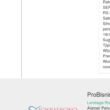
Rahm
SER
RS 
Sab
Siho
per
19(1
Sugi
Tjip
Wijo
Pre
Worl
cov
ProBisni
Lembaga Ris
Alamat: Peru