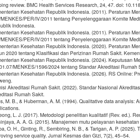
ping review. BMC Health Services Research, 24, 47. doi: 10.1
enterian Kesehatan Republik Indonesia. (2011). Peraturan Me
/MENKES/PER/IV/2011 tentang Penyelenggaraan Komite Medik
ublik Indonesia.
enterian Kesehatan Republik Indonesia. (2011). Peraturan Me
/MENKES/PER/IV/2011 tentang Penyelenggaraan Komite Medik
enterian Kesehatan Republik Indonesia. (2020). Peraturan Me
un 2020 tentang Klasifikasi dan Perizinan Rumah Sakit. Kemen
enterian Kesehatan Republik Indonesia. (2024). Keputusan M
01.07/MENKES/1596/2024 tentang Standar Akreditasi Rumah S
enterian Kesehatan Republik Indonesia. (2026). RS Online:
weng.
isi Akreditasi Rumah Sakit. (2022). Standar Nasional Akredita
editasi Rumah Sakit.
s, M. B., & Huberman, A. M. (1994). Qualitative data analysis:
ications.
ong, L. J. (2017). Metodologi penelitian kualitatif (Rev. ed.). 
injaya, A. A. G. (2015). Manajemen mutu pelayanan kesehatan 
a, O. H., Ginting, R., Sembiring, N. B., & Tarigan, A. P. (2025).
oving service quality. Jurnal Kesmas dan Gizi, 7(2), 45–54.