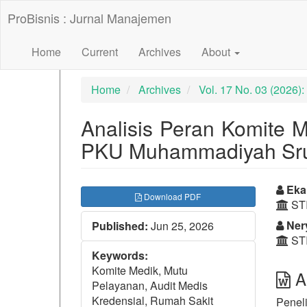
##plugins.themes.bootstrap3.accessible_menu.label##
ProBisnis : Jurnal Manajemen
##plugins.themes.bootstrap3.accessible_menu.main_nav
##plugins.themes.bootstrap3.accessible_menu.main_con
##plugins.themes.bootstrap3.accessible_menu.sidebar##
Home
Current
Archives
About
Home
Archives
Vol. 17 No. 03 (2026
Analisis Peran Komite 
PKU Muhammadiyah Sr
##plugins.themes.bootst
##p
Eka 
Download PDF
STI
Nery
Published:
Jun 25, 2026
STI
Keywords:
Komite Medik, Mutu
Ab
Pelayanan, Audit Medis
Kredensial, Rumah Sakit
Penel