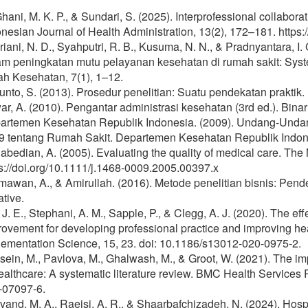
hani, M. K. P., & Sundari, S. (2025). Interprofessional collaborati
nesian Journal of Health Administration, 13(2), 172–181. https:
iani, N. D., Syahputri, R. B., Kusuma, N. N., & Pradnyantara, I. G
m peningkatan mutu pelayanan kesehatan di rumah sakit: System
ah Kesehatan, 7(1), 1–12.
unto, S. (2013). Prosedur penelitian: Suatu pendekatan praktik.
r, A. (2010). Pengantar administrasi kesehatan (3rd ed.). Bina
artemen Kesehatan Republik Indonesia. (2009). Undang-Unda
9 tentang Rumah Sakit. Departemen Kesehatan Republik Indon
bedian, A. (2005). Evaluating the quality of medical care. The 
s://doi.org/10.1111/j.1468-0009.2005.00397.x
awan, A., & Amirullah. (2016). Metode penelitian bisnis: Pendek
tive.
, J. E., Stephani, A. M., Sapple, P., & Clegg, A. J. (2020). The ef
ovement for developing professional practice and improving he
lementation Science, 15, 23. doi: 10.1186/s13012-020-0975-2.
ein, M., Pavlova, M., Ghalwash, M., & Groot, W. (2021). The impa
ealthcare: A systematic literature review. BMC Health Services
-07097-6.
lvand, M. A., Raeisi, A. R., & Shaarbafchizadeh, N. (2024). Hosp