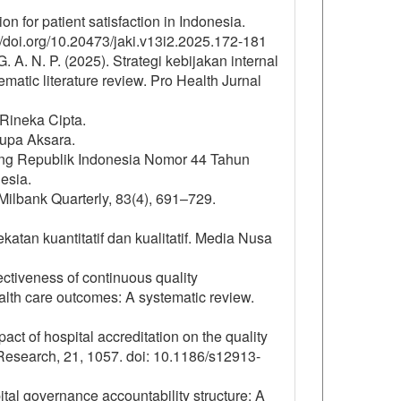
on for patient satisfaction in Indonesia.
//doi.org/10.20473/jaki.v13i2.2025.172-181
. A. N. P. (2025). Strategi kebijakan internal
atic literature review. Pro Health Jurnal
 Rineka Cipta.
rupa Aksara.
ng Republik Indonesia Nomor 44 Tahun
esia.
Milbank Quarterly, 83(4), 691–729.
atan kuantitatif dan kualitatif. Media Nusa
fectiveness of continuous quality
alth care outcomes: A systematic review.
ct of hospital accreditation on the quality
 Research, 21, 1057. doi: 10.1186/s12913-
ital governance accountability structure: A