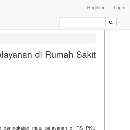
Register
Login
elayanan di Rumah Sakit
.main##
lam peningkatan mutu pelayanan di RS PKU