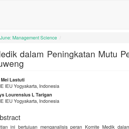
igation##
tent##
): June: Management Science
Medik dalam Peningkatan Mutu P
uweng
rap3.article.sidebar##
lugins.themes.bootstrap3.article
Mei Lastuti
E IEU Yogyakarta, Indonesia
s Lourensius L Tarigan
E IEU Yogyakarta, Indonesia
stract
itian ini bertujuan menganalisis peran Komite Medik da