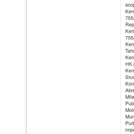
sco
Kem
755
Rep
Kem
755
Kem
Tah
Kem
HK.
Kem
Sru
Kom
Akr
Mile
Publ
Mole
Mun
Purb
impr