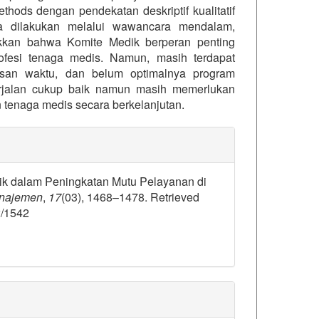
ds dengan pendekatan deskriptif kualitatif
ta dilakukan melalui wawancara mendalam,
jukkan bahwa Komite Medik berperan penting
ofesi tenaga medis. Namun, masih terdapat
asan waktu, dan belum optimalnya program
erjalan cukup baik namun masih memerlukan
n tenaga medis secara berkelanjutan.
details##
Medik dalam Peningkatan Mutu Pelayanan di
anajemen
,
17
(03), 1468–1478. Retrieved
w/1542