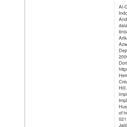
Al-G
Indo
Andr
dala
Ilmi
Arik
Azwa
Dep
200
Dona
http
Herm
Crea
Hill
impr
Imp
Huss
of h
021
Jali