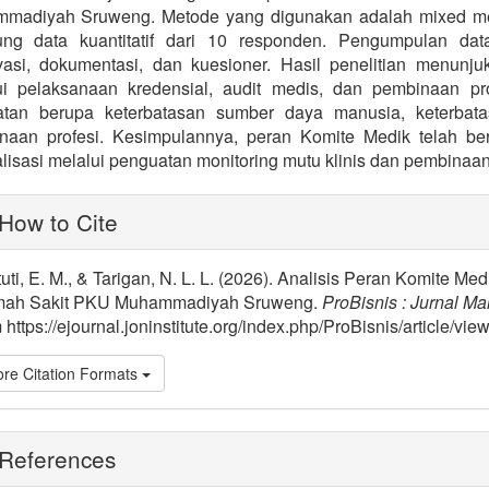
madiyah Sruweng. Metode yang digunakan adalah mixed metho
ung data kuantitatif dari 10 responden. Pengumpulan da
vasi, dokumentasi, dan kuesioner. Hasil penelitian menun
ui pelaksanaan kredensial, audit medis, dan pembinaan pr
tan berupa keterbatasan sumber daya manusia, keterbat
naan profesi. Kesimpulannya, peran Komite Medik telah b
lisasi melalui penguatan monitoring mutu klinis dan pembinaa
lugins.themes.bootstrap3.article.
How to Cite
uti, E. M., & Tarigan, N. L. L. (2026). Analisis Peran Komite 
ah Sakit PKU Muhammadiyah Sruweng.
ProBisnis : Jurnal M
 https://ejournal.joninstitute.org/index.php/ProBisnis/article/vie
re Citation Formats
References